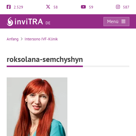
2.529
58
59
587
Menü
DE
roksolana-semchyshyn
Anfang
Intersono IVF-Klinik
roksolana-semchyshyn