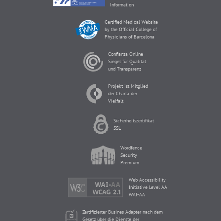
Information
Certified Medical Website
by the Official College of
Physicians of Barcelona
Confianza Online-
Siegel für Qualität
und Transparenz
Projekt ist Mitglied
der Charta der
Vielfalt
Sicherheitszertifikat
SSL
Wordfence
Security
Premium
Web Accessibility
Initiative Level AA
WAI-AA
Zertifizierter Busines Adapter nach dem
Gesetz über die Dienste der