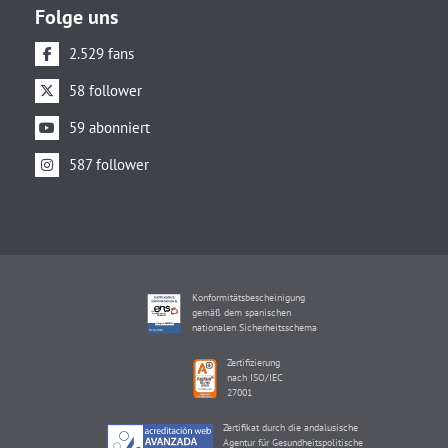
Folge uns
2.529 fans
58 follower
59 abonniert
587 follower
Konformitätsbescheinigung
gemäß dem spanischen
nationalen Sicherheitsschema
Zertifizierung
nach ISO/IEC
27001
Zertifikat durch die andalusische
Agentur für Gesundheitspolitische