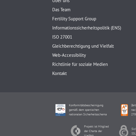
Über uns
Das Team
Fertility Support Group
Informationssicherheitspolitik (ENS)
ISO 27001
Gleichberechtigung und Vielfalt
Web-Accessibility
Richtlinie für soziale Medien
Kontakt
Konformitätsbescheinigung
Zert
gemäß dem spanischen
nac
nationalen Sicherheitsschema
270
Projekt ist Mitglied
Sic
der Charta der
SSL
Vielfalt