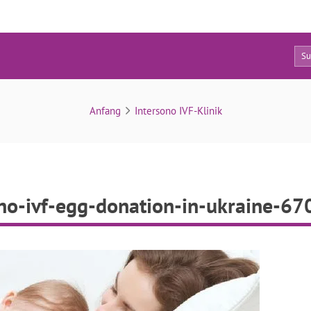
0
intersono-ivf-egg-donation-in-ukraine-670×285
Anfang
Intersono IVF-Klinik
ono-ivf-egg-donation-in-ukraine-6