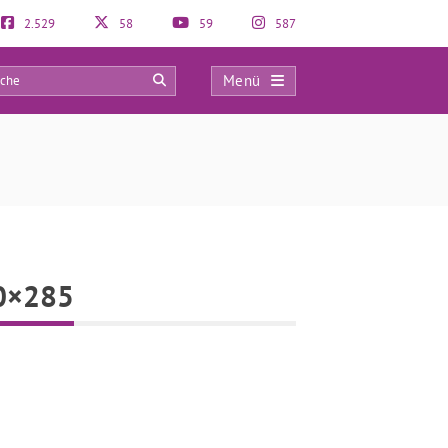
2.529
58
59
587
Menü
0
70×285