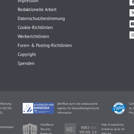
Impressum
Redaktionelle Arbeit
Datenschutzbestimmung
Cookie-Richtlinien
Werberichtlinien
Foren- & Posting-Richtlinien
Copyright
Spenden
ifizierung
Zertifikat durch die andalusische
Cert
h ISO/IEC
Agentur für Gesundheitspolitische
by t
01
Information
Phy
Wordfence
Web Accessibility
herheitszertifikat
Security
Initiative Level AA
Premium
WAI-AA