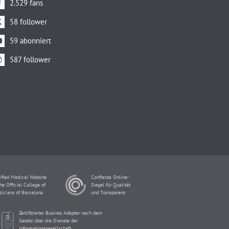
2.529 fans
58 follower
59 abonniert
587 follower
ified Medical Website
Confianza Online-
he Official College of
Siegel für Qualität
sicians of Barcelona
und Transparenz
Zertifizierter Busines Adapter nach dem
Gesetz über die Dienste der
Informationsgesellschaft