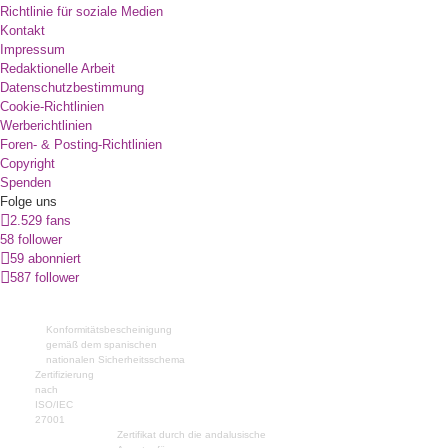
Richtlinie für soziale Medien
Kontakt
Impressum
Redaktionelle Arbeit
Datenschutzbestimmung
Cookie-Richtlinien
Werberichtlinien
Foren- & Posting-Richtlinien
Copyright
Spenden
Folge uns
2.529 fans
58 follower
59 abonniert
587 follower
Konformitätsbescheinigung
gemäß dem spanischen
nationalen Sicherheitsschema
Zertifizierung
nach
ISO/IEC
27001
Zertifikat durch die andalusische