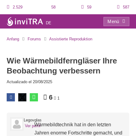
2.529
58
59
587
Menü
DE
Wie Wärmebildferngläser Ihre Beobachtung verbessern
Anfang
Forums
Assistierte Reproduktion
Wie Wärmebildferngläser Ihre
Beobachtung verbessern
Actualizado el 20/08/2025
6
1
Legovglas
Wärmebildtechnik hat in den letzten
Ver perfil
Jahren enorme Fortschritte gemacht, und