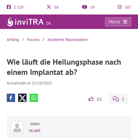
2.529
58
59
587
Menü
DE
Wie läuft die Heilungsphase nach einem Implantat ab?
Anfang
Forums
Assistierte Reproduktion
Wie läuft die Heilungsphase nach
einem Implantat ab?
Actualizado el 25/10/2025
11
1
Julius
Ver perfil