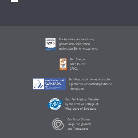
Konformitätsbescheinigung
gemäß dem spanischen
nationalen Sicherheitsschema
Zertifizierung
nach ISO/IEC
27001
Zertifikat durch die andalusische
Agentur für Gesundheitspolitische
Information
Certified Medical Website
by the Official College of
Physicians of Barcelona
Confianza Online-
Siegel für Qualität
und Transparenz