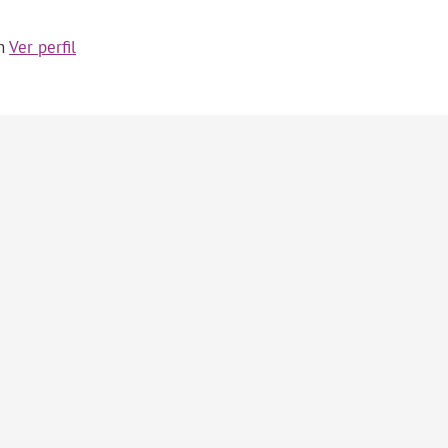
n
Ver perfil