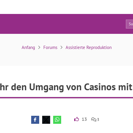
10
ihr den Umgang von Casinos mit Beschwerden?
Anfang
Forums
Assistierte Reproduktion
ihr den Umgang von Casinos mi
13
3