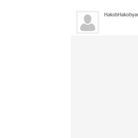
HakobHakobya