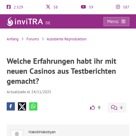
2.529
58
59
587
Menü
DE
Welche Erfahrungen habt ihr mit neuen Casinos aus Testberichten gemacht?
Anfang
Forums
Assistierte Reproduktion
Welche Erfahrungen habt ihr mit
neuen Casinos aus Testberichten
gemacht?
Actualizado el 24/11/2025
9
4
HakobHakobyan