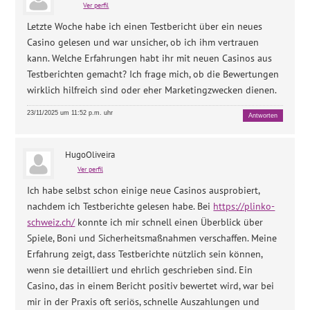
Ver perfil
Letzte Woche habe ich einen Testbericht über ein neues
Casino gelesen und war unsicher, ob ich ihm vertrauen
kann. Welche Erfahrungen habt ihr mit neuen Casinos aus
Testberichten gemacht? Ich frage mich, ob die Bewertungen
wirklich hilfreich sind oder eher Marketingzwecken dienen.
23/11/2025 um 11:52 p.m. uhr
Antworten
HugoOliveira
Ver perfil
Ich habe selbst schon einige neue Casinos ausprobiert,
nachdem ich Testberichte gelesen habe. Bei
https://plinko-
schweiz.ch/
konnte ich mir schnell einen Überblick über
Spiele, Boni und Sicherheitsmaßnahmen verschaffen. Meine
Erfahrung zeigt, dass Testberichte nützlich sein können,
wenn sie detailliert und ehrlich geschrieben sind. Ein
Casino, das in einem Bericht positiv bewertet wird, war bei
mir in der Praxis oft seriös, schnelle Auszahlungen und