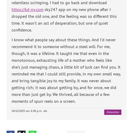
relentless scrimping. I had to go back and download
https://kd-ny.com
sky247 app on my new phone after I
dropped the old one, and the feeling was so different this
time. It wasn’t an act of desperation, but one of quiet
confidence.
I know what people say about these things. And I’d never
recommend it to someone without a steel will. For me,
though, it was a lifeline. It taught me that even in the
monotonous, exhausting life of a mother who feels like
she’s just managing chaos, a little bit of luck can find you. It
reminded me that I could still provide, in my own small way,
and bring tangible joy to my family. It was never about
getting rich; it was about getting by, and for once, we did
more than just get by. We thrived, all because of a few
moments of spun reels on a screen.
24/11/2025 um 4:46 p.m. uhr
Antworten