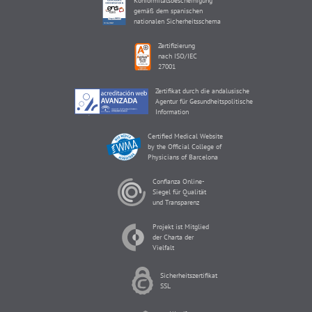
Konformitätsbescheinigung
gemäß dem spanischen
nationalen Sicherheitsschema
Zertifizierung
nach ISO/IEC
27001
Zertifikat durch die andalusische
Agentur für Gesundheitspolitische
Information
Certified Medical Website
by the Official College of
Physicians of Barcelona
Confianza Online-
Siegel für Qualität
und Transparenz
Projekt ist Mitglied
der Charta der
Vielfalt
Sicherheitszertifikat
SSL