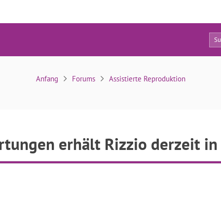
10
rtungen erhält Rizzio derzeit in Deutschland?
Anfang
Forums
Assistierte Reproduktion
tungen erhält Rizzio derzeit in