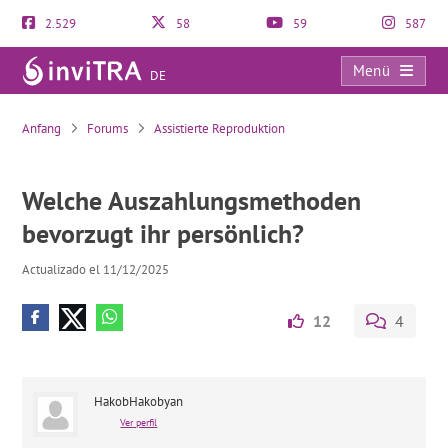
2.529
58
59
587
Menü
DE
Welche Auszahlungsmethoden bevorzugt ihr persönlich?
Anfang
Forums
Assistierte Reproduktion
Welche Auszahlungsmethoden
bevorzugt ihr persönlich?
Actualizado el 11/12/2025
12
4
HakobHakobyan
Ver perfil