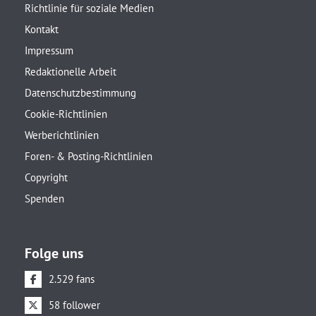
Richtlinie für soziale Medien
Kontakt
Impressum
Redaktionelle Arbeit
Datenschutzbestimmung
Cookie-Richtlinien
Werberichtlinien
Foren- & Posting-Richtlinien
Copyright
Spenden
Folge uns
2.529 fans
58 follower