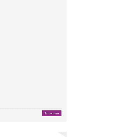
je
gewoon
netjes
je
geld
en
geen
gedoe
met
uitbetalingen
of
voorwaarden?
Antworten
Dat
probleem