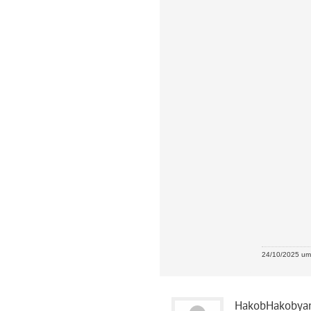
24/10/2025 um 
HakobHakobya