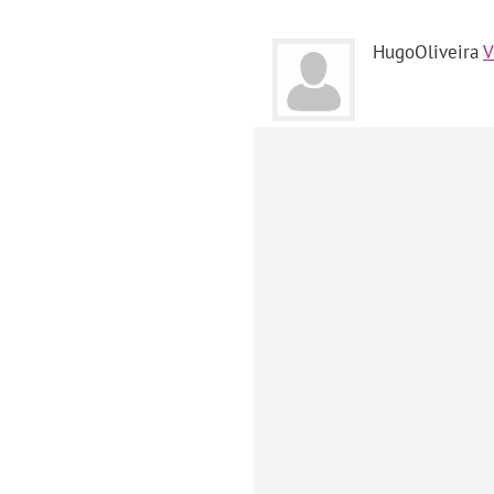
HugoOliveira
V