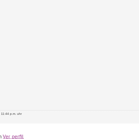
11:44 p.m. uhr
n
Ver perfil