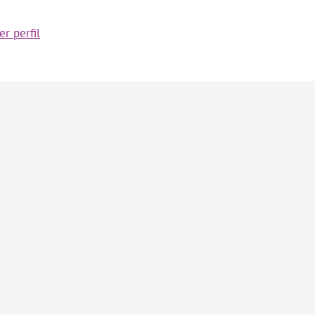
er perfil