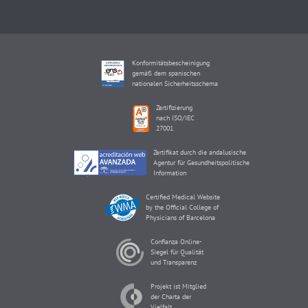
Konformitätsbescheinigung
gemäß dem spanischen
nationalen Sicherheitsschema
Zertifizierung
nach ISO/IEC
27001
Zertifikat durch die andalusische
Agentur für Gesundheitspolitische
Information
Certified Medical Website
by the Official College of
Physicians of Barcelona
Confianza Online-
Siegel für Qualität
und Transparenz
Projekt ist Mitglied
der Charta der
Vielfalt