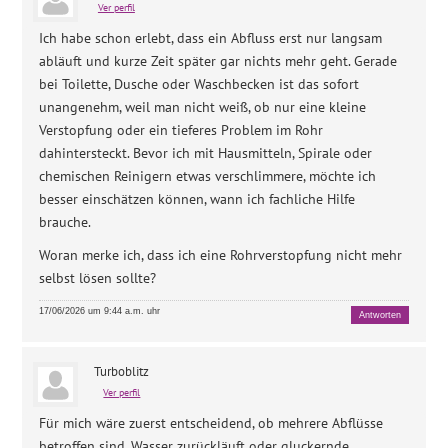
Ver perfil
Ich habe schon erlebt, dass ein Abfluss erst nur langsam
abläuft und kurze Zeit später gar nichts mehr geht. Gerade
bei Toilette, Dusche oder Waschbecken ist das sofort
unangenehm, weil man nicht weiß, ob nur eine kleine
Verstopfung oder ein tieferes Problem im Rohr
dahintersteckt. Bevor ich mit Hausmitteln, Spirale oder
chemischen Reinigern etwas verschlimmere, möchte ich
besser einschätzen können, wann ich fachliche Hilfe
brauche.
Woran merke ich, dass ich eine Rohrverstopfung nicht mehr
selbst lösen sollte?
17/06/2026 um 9:44 a.m. uhr
Antworten
Turboblitz
Ver perfil
Für mich wäre zuerst entscheidend, ob mehrere Abflüsse
betroffen sind, Wasser zurückläuft oder gluckernde