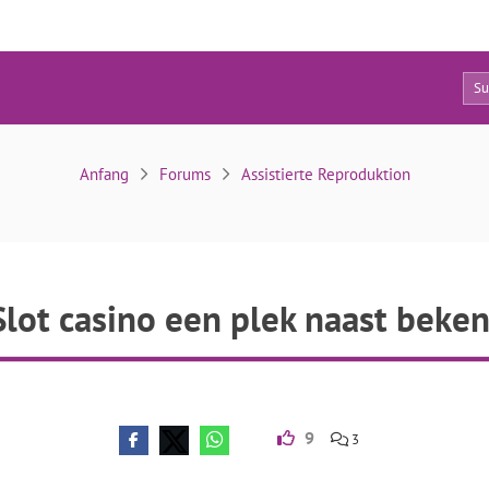
6
ot casino een plek naast bekende grote namen?
Anfang
Forums
Assistierte Reproduktion
lot casino een plek naast bek
9
3