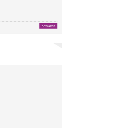
grote
namen?
Antworten
Die
vraag
zonder
concrete
onderbouwing
op
een
forum
is
inderdaad
frustrerend.
Ik