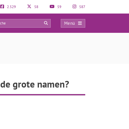
2.529
58
59
587
Menü
0
ende grote namen?