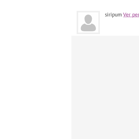
siripum
Ver per