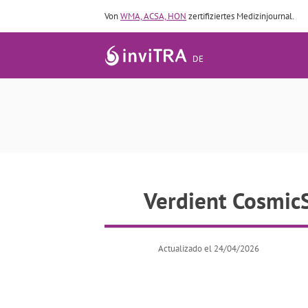
Von
WMA, ACSA, HON
zertifiziertes Medizinjournal.
DE
Verdient CosmicSl
Verdient CosmicS
Actualizado el 24/04/2026