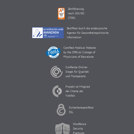
Zertifizierung
nach ISO/IEC
27001
Zertifikat durch die andalusische
Agentur für Gesundheitspolitische
Information
Certified Medical Website
by the Official College of
Physicians of Barcelona
Confianza Online-
Siegel für Qualität
und Transparenz
Projekt ist Mitglied
der Charta der
Vielfalt
Sicherheitszertifikat
SSL
Wordfence
Security
Premium