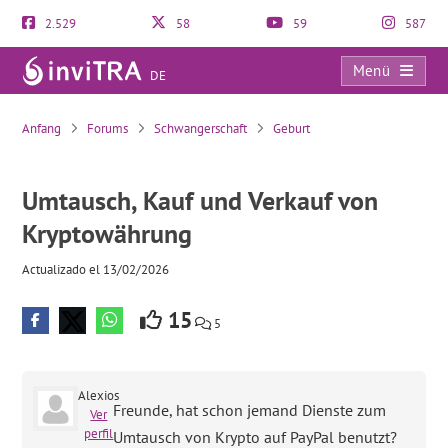
2.529
58
59
587
Menü
DE
Umtausch, Kauf und Verkauf von Kryptowährung
Anfang
Forums
Schwangerschaft
Geburt
Umtausch, Kauf und Verkauf von
Kryptowährung
Actualizado el 13/02/2026
15
5
Alexios
Freunde, hat schon jemand Dienste zum
Ver
perfil
Umtausch von Krypto auf PayPal benutzt?