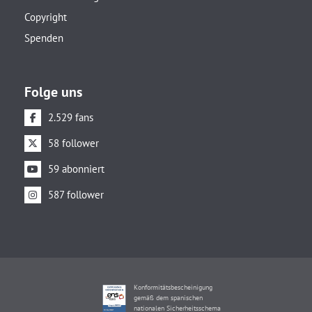
Copyright
Spenden
Folge uns
2.529 fans
58 follower
59 abonniert
587 follower
Konformitätsbescheinigung
gemäß dem spanischen
nationalen Sicherheitsschema