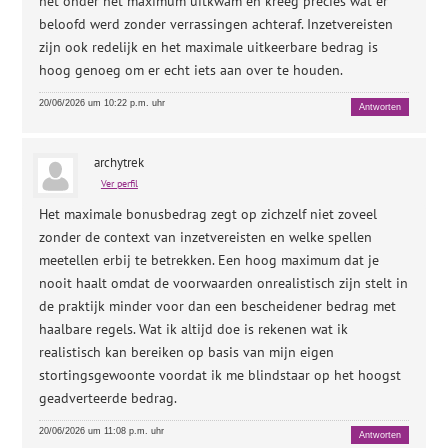
net onder het maximum uitkwam en kreeg precies wat er
beloofd werd zonder verrassingen achteraf. Inzetvereisten
zijn ook redelijk en het maximale uitkeerbare bedrag is
hoog genoeg om er echt iets aan over te houden.
20/06/2026 um 10:22 p.m. uhr
Antworten
archytrek
Ver perfil
Het maximale bonusbedrag zegt op zichzelf niet zoveel
zonder de context van inzetvereisten en welke spellen
meetellen erbij te betrekken. Een hoog maximum dat je
nooit haalt omdat de voorwaarden onrealistisch zijn stelt in
de praktijk minder voor dan een bescheidener bedrag met
haalbare regels. Wat ik altijd doe is rekenen wat ik
realistisch kan bereiken op basis van mijn eigen
stortingsgewoonte voordat ik me blindstaar op het hoogst
geadverteerde bedrag.
20/06/2026 um 11:08 p.m. uhr
Antworten