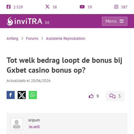
2.529
58
59
587
Menü
DE
Tot welk bedrag loopt de bonus bij Gxbet casino bonus op?
Anfang
Forums
Assistierte Reproduktion
Tot welk bedrag loopt de bonus bij
Gxbet casino bonus op?
Actualizado el 20/06/2026
9
3
siripum
Ver perfil