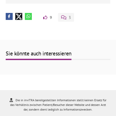
9
3
Sie könnte auch interessieren
Die in inviTRA bereitgestellten Informationen stellt keinen Ersatz für
das Verhältnis zwischen Patient/Besucher dieser Website und dessen Arzt
dar, sondern dient lediglich zu Informationszwecken.