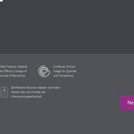
ified Medical Website
Confianza Online-
he Official College of
Siegel für Qualität
sicians of Barcelona
und Transparenz
Zertifizierter Busines Adapter nach dem
Gesetz über die Dienste der
Informationsgesellschaft
Ne