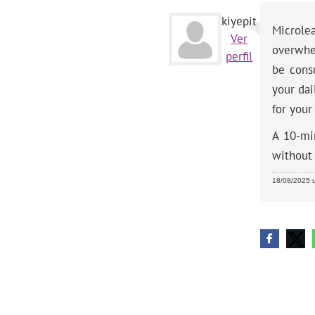
kiyepit
Microlea
Ver
overwhe
perfil
be consu
your dai
for your
A 10-mi
without
18/08/2025 u