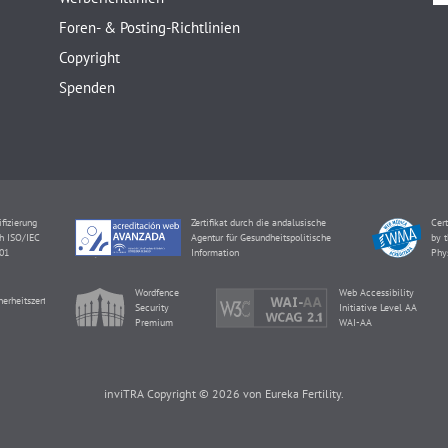
Foren- & Posting-Richtlinien
Copyright
Spenden
ifizierung
Zertifikat durch die andalusische
Cert
h ISO/IEC
Agentur für Gesundheitspolitische
by t
01
Information
Phy
Wordfence
Web Accessibility
herheitszertifikat
Security
Initiative Level AA
Premium
WAI-AA
inviTRA Copyright © 2026 von Eureka Fertility.