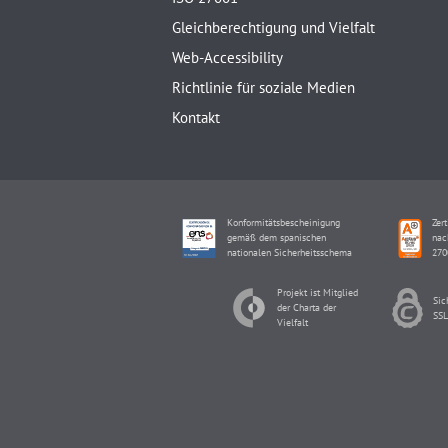
Gleichberechtigung und Vielfalt
Web-Accessibility
Richtlinie für soziale Medien
Kontakt
Konformitätsbescheinigung
Zert
gemäß dem spanischen
nac
nationalen Sicherheitsschema
270
Projekt ist Mitglied
Sic
der Charta der
SSL
Vielfalt