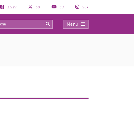
2.529
58
59
587
Menü
0