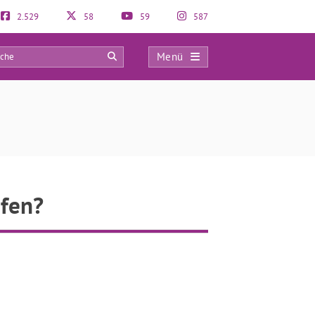
2.529
58
59
587
Menü
0
afen?