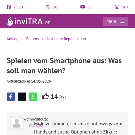
2.529
58
59
587
Menü
DE
Spielen vom Smartphone aus: Was soll man wählen?
Anfang
Forums
Assistierte Reproduktion
Spielen vom Smartphone aus: Was
soll man wählen?
Actualizado el 14/05/2026
14
7
womocratouzo
Moin zusammen, ich zocke unterwegs vom
Ver perfil
Handy und suche Optionen ohne Zirkus: