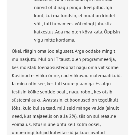
närvid olid nagu pingul keelpillid. Iga
kord, kui ma tundsin, et nüüd on kindel
võit, tuli turvamees või mingi juhuslik
katkestus. Aga ma olen kõva kala. Õppisin
vigu mitte kordama.
Okei, räägin oma loo algusest. Ärge oodake mingit
muinasjuttu. Mul on IT taust, olen programmeerija,
kes mõistab tõenäosusteooriat nagu oma viit sõrme.
Kasiinod ei vihka õnne, nad vihkavad matemaatikuid.
Ja mina olin see, kes tuli suure plaaniga. Esialgu
testisin kõike sentide pealt, nagu robot, kes otsib
süsteemi auku. Avastasin, et boonused on tegelikult
lõks, kuid kui sa tead, milliseid mänge valida (ainult
need, kus majaeelis on alla 2%), siis on sul reaalne
võimalus. Istusin ühe õhtu kell kolm öösel,
ümberringi tühjad kohvitassid ja kuus avatud