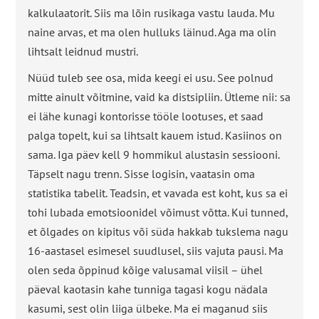
kalkulaatorit. Siis ma lõin rusikaga vastu lauda. Mu
naine arvas, et ma olen hulluks läinud. Aga ma olin
lihtsalt leidnud mustri.
Nüüd tuleb see osa, mida keegi ei usu. See polnud
mitte ainult võitmine, vaid ka distsipliin. Ütleme nii: sa
ei lähe kunagi kontorisse tööle lootuses, et saad
palga topelt, kui sa lihtsalt kauem istud. Kasiinos on
sama. Iga päev kell 9 hommikul alustasin sessiooni.
Täpselt nagu trenn. Sisse logisin, vaatasin oma
statistika tabelit. Teadsin, et vavada est koht, kus sa ei
tohi lubada emotsioonidel võimust võtta. Kui tunned,
et õlgades on kipitus või süda hakkab tukslema nagu
16-aastasel esimesel suudlusel, siis vajuta pausi. Ma
olen seda õppinud kõige valusamal viisil – ühel
päeval kaotasin kahe tunniga tagasi kogu nädala
kasumi, sest olin liiga ülbeke. Ma ei maganud siis