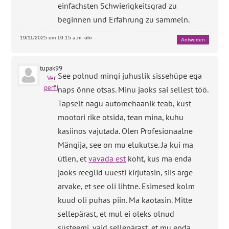
einfachsten Schwierigkeitsgrad zu
beginnen und Erfahrung zu sammeln.
19/11/2025 um 10:15 a.m. uhr
Antworten
tupak99
See polnud mingi juhuslik sissehüpe ega
Ver
perfil
naps õnne otsas. Minu jaoks sai sellest töö.
Täpselt nagu automehaanik teab, kust
mootori rike otsida, tean mina, kuhu
kasiinos vajutada. Olen Profesionaalne
Mängija, see on mu elukutse. Ja kui ma
ütlen, et
vavada est
koht, kus ma enda
jaoks reeglid uuesti kirjutasin, siis ärge
arvake, et see oli lihtne. Esimesed kolm
kuud oli puhas piin. Ma kaotasin. Mitte
sellepärast, et mul ei oleks olnud
süsteemi, vaid sellepärast, et mu enda