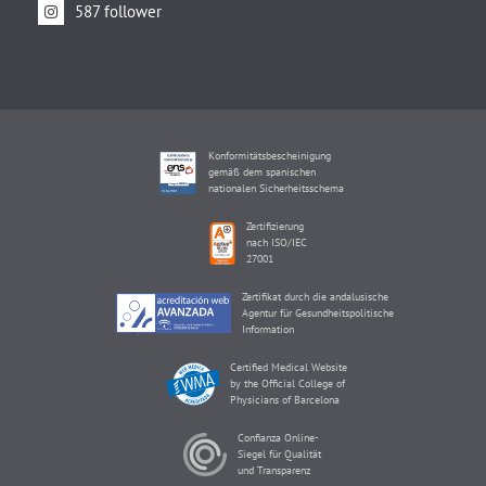
587 follower
Konformitätsbescheinigung
gemäß dem spanischen
nationalen Sicherheitsschema
Zertifizierung
nach ISO/IEC
27001
Zertifikat durch die andalusische
Agentur für Gesundheitspolitische
Information
Certified Medical Website
by the Official College of
Physicians of Barcelona
Confianza Online-
Siegel für Qualität
und Transparenz