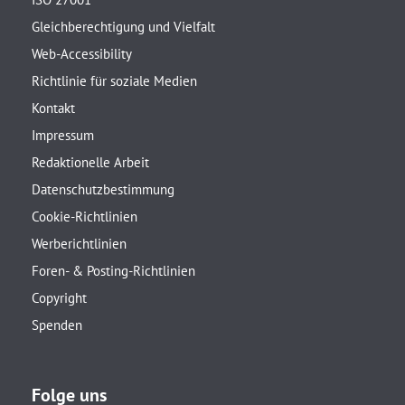
Gleichberechtigung und Vielfalt
Web-Accessibility
Richtlinie für soziale Medien
Kontakt
Impressum
Redaktionelle Arbeit
Datenschutzbestimmung
Cookie-Richtlinien
Werberichtlinien
Foren- & Posting-Richtlinien
Copyright
Spenden
Folge uns