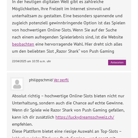
In der heutigen digitalen Welt gibt es zahlreiche
Möglichkeiten, Ihre Freizeit im Internet sinnvoll und
unterhaltsam zu gestalten. Eine besonders spannende und
zugleich potenziell gewinnbringende Option ist das Spielen
von hochwertigen Online-Slots. Wenn Sie auf der Suche
nach einem aufregenden Spielerlebnis sind, ist die Website
beobachten
eine hervorragende Wahl. Hier dreht sich alles
um den beliebten Slot „Razor Shark“ von Push Gaming
22/04/2025 um 10:55 a.m. uhr
Antworten
philippschmid
Ver perfil
Absolut richtig – hochwertige Online-Slots bieten nicht nur
Unterhaltung, sondern auch die Chance auf echte Gewinne.
Wenn dir Spiele wie Razor Shark von Push Gaming gefallen,
kann ich dir zusätzlich
https://luckydreamsschweiz.ch/
empfehlen.
Diese Plattform bietet eine riesige Auswahl an Top-Slots –