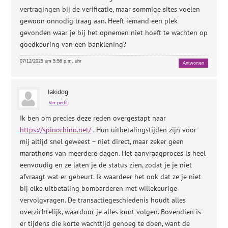
vertragingen bij de verificatie, maar sommige sites voelen
gewoon onnodig traag aan. Heeft iemand een plek
gevonden waar je bij het opnemen niet hoeft te wachten op
goedkeuring van een banklening?
07/12/2025 um 5:56 p.m. uhr
Antworten
lakidog
Ver perfil
Ik ben om precies deze reden overgestapt naar
https://spinorhino.net/
. Hun uitbetalingstijden zijn voor
mij altijd snel geweest – niet direct, maar zeker geen
marathons van meerdere dagen. Het aanvraagproces is heel
eenvoudig en ze laten je de status zien, zodat je je niet
afvraagt ​​wat er gebeurt. Ik waardeer het ook dat ze je niet
bij elke uitbetaling bombarderen met willekeurige
vervolgvragen. De transactiegeschiedenis houdt alles
overzichtelijk, waardoor je alles kunt volgen. Bovendien is
er tijdens die korte wachttijd genoeg te doen, want de