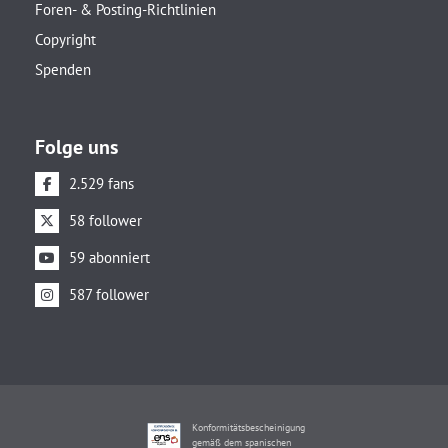
Foren- & Posting-Richtlinien
Copyright
Spenden
Folge uns
2.529 fans
58 follower
59 abonniert
587 follower
Konformitätsbescheinigung
gemäß dem spanischen