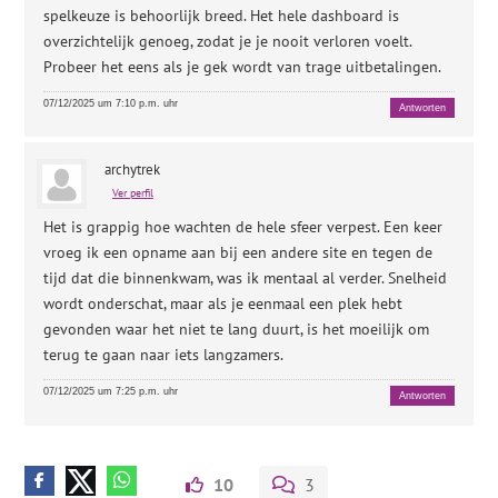
spelkeuze is behoorlijk breed. Het hele dashboard is
overzichtelijk genoeg, zodat je je nooit verloren voelt.
Probeer het eens als je gek wordt van trage uitbetalingen.
07/12/2025 um 7:10 p.m. uhr
Antworten
archytrek
Ver perfil
Het is grappig hoe wachten de hele sfeer verpest. Een keer
vroeg ik een opname aan bij een andere site en tegen de
tijd dat die binnenkwam, was ik mentaal al verder. Snelheid
wordt onderschat, maar als je eenmaal een plek hebt
gevonden waar het niet te lang duurt, is het moeilijk om
terug te gaan naar iets langzamers.
07/12/2025 um 7:25 p.m. uhr
Antworten
10
3