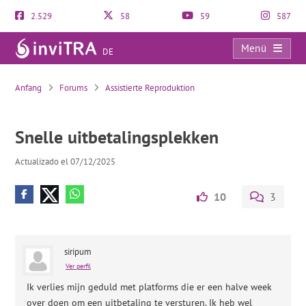
2.529
58
59
587
Menü
DE
Snelle uitbetalingsplekken
Anfang
Forums
Assistierte Reproduktion
Snelle uitbetalingsplekken
Actualizado el 07/12/2025
10
3
siripum
Ver perfil
Ik verlies mijn geduld met platforms die er een halve week
over doen om een ​​uitbetaling te versturen. Ik heb wel