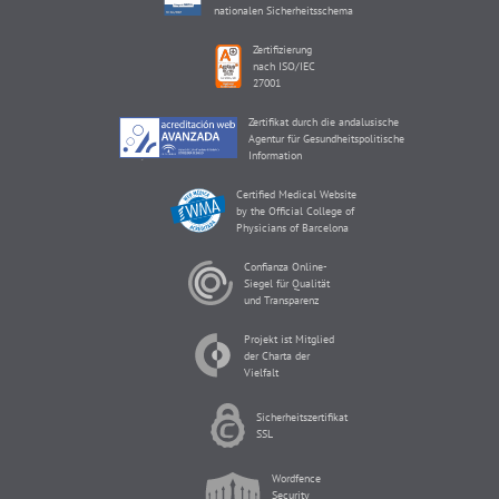
nationalen Sicherheitsschema
Zertifizierung
nach ISO/IEC
27001
Zertifikat durch die andalusische
Agentur für Gesundheitspolitische
Information
Certified Medical Website
by the Official College of
Physicians of Barcelona
Confianza Online-
Siegel für Qualität
und Transparenz
Projekt ist Mitglied
der Charta der
Vielfalt
Sicherheitszertifikat
SSL
Wordfence
Security