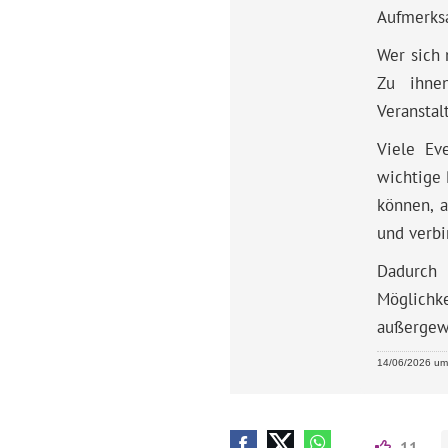
Aufmerksa
Wer sich 
Zu ihnen
Veranstal
Viele Ev
wichtige 
können, a
und verbi
Dadurch 
Möglichk
außergewö
14/06/2026 um 
11