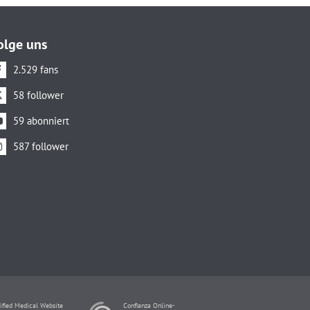
olge uns
2.529 fans
58 follower
59 abonniert
587 follower
ified Medical Website
Confianza Online-