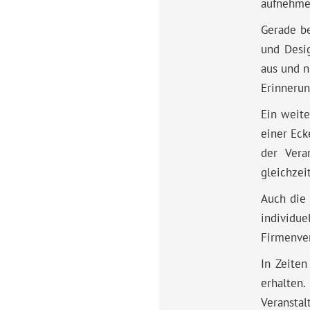
aufnehme
Gerade be
und Desig
aus und n
Erinnerun
Ein weite
einer Eck
der Vera
gleichzei
Auch die 
individue
Firmenver
In Zeiten
erhalten
Veranstal