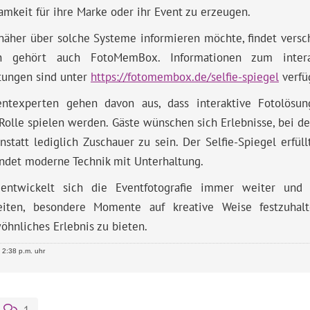
mkeit für ihre Marke oder ihr Event zu erzeugen.
näher über solche Systeme informieren möchte, findet versc
 gehört auch FotoMemBox. Informationen zum interakt
tungen sind unter
https://fotomembox.de/selfie-spiegel
verfü
entexperten gehen davon aus, dass interaktive Fotolösu
Rolle spielen werden. Gäste wünschen sich Erlebnisse, bei de
nstatt lediglich Zuschauer zu sein. Der Selfie-Spiegel erfü
ndet moderne Technik mit Unterhaltung.
entwickelt sich die Eventfotografie immer weiter und 
eiten, besondere Momente auf kreative Weise festzuhal
hnliches Erlebnis zu bieten.
2:38 p.m. uhr
1