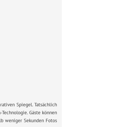
ein
interaktiveres
Erlebnis
bieten.
Eine
dieser
Entwicklungen
ist
der
sogenannte
Selfie-
Spiegel.
rativen Spiegel. Tatsächlich
n-Technologie. Gäste können
alb weniger Sekunden Fotos