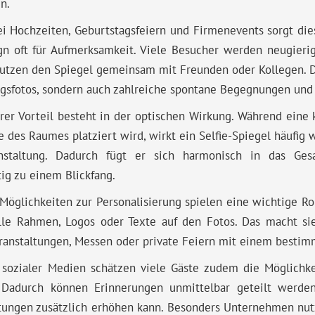
n.
i Hochzeiten, Geburtstagsfeiern und Firmenevents sorgt die
n oft für Aufmerksamkeit. Viele Besucher werden neugierig
utzen den Spiegel gemeinsam mit Freunden oder Kollegen. D
gsfotos, sondern auch zahlreiche spontane Begegnungen und
rer Vorteil besteht in der optischen Wirkung. Während eine 
e des Raumes platziert wird, wirkt ein Selfie-Spiegel häufig
nstaltung. Dadurch fügt er sich harmonisch in das Ge
tig zu einem Blickfang.
Möglichkeiten zur Personalisierung spielen eine wichtige Ro
lle Rahmen, Logos oder Texte auf den Fotos. Das macht sie
anstaltungen, Messen oder private Feiern mit einem bestim
 sozialer Medien schätzen viele Gäste zudem die Möglichkei
. Dadurch können Erinnerungen unmittelbar geteilt werde
tungen zusätzlich erhöhen kann. Besonders Unternehmen nut