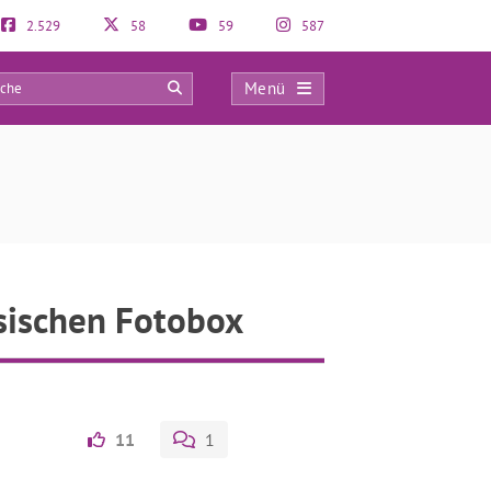
2.529
58
59
587
Menü
0
ssischen Fotobox
11
1