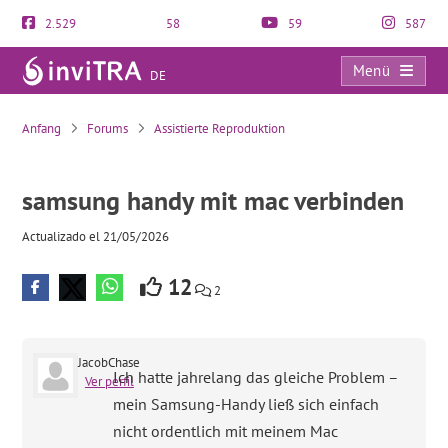
2.529
58
59
587
Menü
DE
samsung handy mit mac verbinden
Anfang
Forums
Assistierte Reproduktion
samsung handy mit mac verbinden
Actualizado el 21/05/2026
12
2
JacobChase
Ich hatte jahrelang das gleiche Problem –
Ver perfil
mein Samsung-Handy ließ sich einfach
nicht ordentlich mit meinem Mac