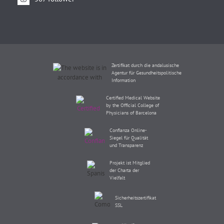
Zertifikat durch die andalusische
Agentur für Gesundheitspolitische
Information
Certified Medical Website
by the Official College of
Physicians of Barcelona
Confianza Online-
Siegel für Qualität
und Transparenz
Projekt ist Mitglied
der Charta der
Vielfalt
Sicherheitszertifikat
SSL