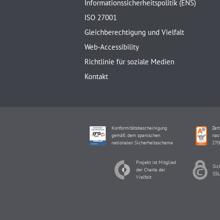
Informationssicherheitspolitik (ENS)
ISO 27001
Gleichberechtigung und Vielfalt
Web-Accessibility
Richtlinie für soziale Medien
Kontakt
Konformitätsbescheinigung
Zert
gemäß dem spanischen
nac
nationalen Sicherheitsschema
270
Projekt ist Mitglied
Sic
der Charta der
SSL
Vielfalt