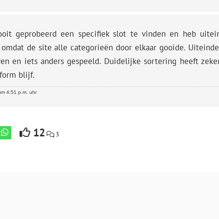
ooit geprobeerd een specifiek slot te vinden en heb uitein
 omdat de site alle categorieën door elkaar gooide. Uiteindeli
en en iets anders gespeeld. Duidelijke sortering heeft zeke
form blijf.
m 4:51 p.m. uhr
12
3