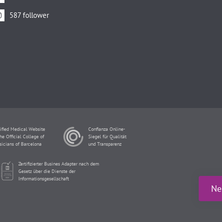
587 follower
ified Medical Website
Confianza Online-
he Official College of
Siegel für Qualität
sicians of Barcelona
und Transparenz
Zertifizierter Busines Adapter nach dem
Gesetz über die Dienste der
Informationsgesellschaft
Ne