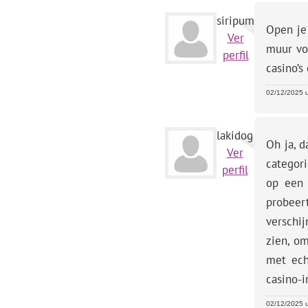
siripum
Open je
Ver
muur vo
perfil
casino’s
02/12/2025 u
lakidog
Oh ja, d
Ver
categori
perfil
op een 
probeer
verschi
zien, om
met ech
casino-i
02/12/2025 u