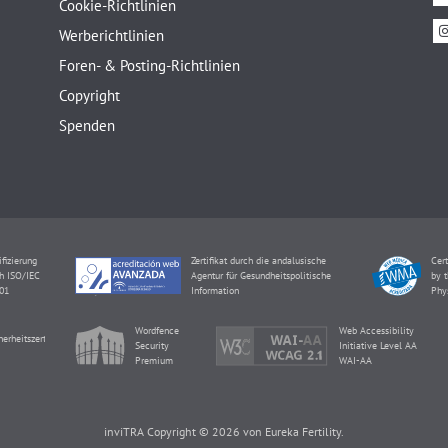
Cookie-Richtlinien
Werberichtlinien
Foren- & Posting-Richtlinien
Copyright
Spenden
ifizierung
Zertifikat durch die andalusische
Cert
h ISO/IEC
Agentur für Gesundheitspolitische
by t
01
Information
Phy
Wordfence
Web Accessibility
herheitszertifikat
Security
Initiative Level AA
Premium
WAI-AA
inviTRA Copyright © 2026 von Eureka Fertility.