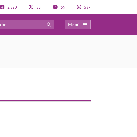
2.529
58
59
587
Menü
0