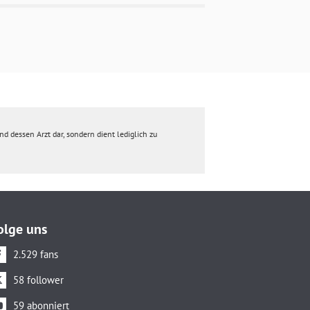
d dessen Arzt dar, sondern dient lediglich zu
olge uns
2.529 fans
58 follower
59 abonniert