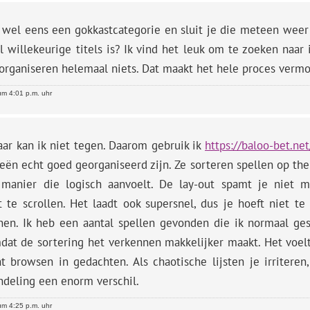
 wel eens een gokkastcategorie en sluit je die meteen weer
l willekeurige titels is? Ik vind het leuk om te zoeken naa
 organiseren helemaal niets. Dat maakt het hele proces verm
m 4:01 p.m. uhr
aar kan ik niet tegen. Daarom gebruik ik
https://baloo-bet.net
eën echt goed georganiseerd zijn. Ze sorteren spellen op the
manier die logisch aanvoelt. De lay-out spamt je niet 
t te scrollen. Het laadt ook supersnel, dus je hoeft niet t
jnen. Ik heb een aantal spellen gevonden die ik normaal ge
dat de sortering het verkennen makkelijker maakt. Het voelt
t browsen in gedachten. Als chaotische lijsten je irriteren
ndeling een enorm verschil.
m 4:25 p.m. uhr