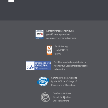
Konformitätsbescheinigung
gemäß dem spanischen
nationalen Sicherheitsschema
Zertifizierung
nach ISO/IEC
27001
Zertifikat durch die andalusische
Agentur für Gesundheitspolitische
Information
Certified Medical Website
by the Official College of
Physicians of Barcelona
Confianza Online-
Siegel für Qualität
und Transparenz