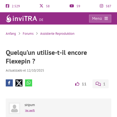
2.529
58
59
587
Menü
DE
Quelqu’un utilise-t-il encore Flexepin ?
Anfang
Forums
Assistierte Reproduktion
Quelqu’un utilise-t-il encore
Flexepin ?
Actualizado el 12/10/2025
11
1
siripum
Ver perfil