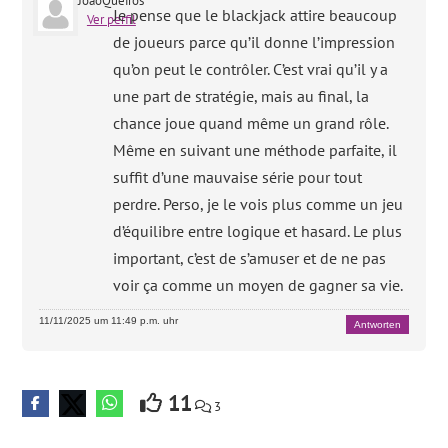
JoaoQueiros
Je pense que le blackjack attire beaucoup
Ver perfil
de joueurs parce qu’il donne l’impression
qu’on peut le contrôler. C’est vrai qu’il y a
une part de stratégie, mais au final, la
chance joue quand même un grand rôle.
Même en suivant une méthode parfaite, il
suffit d’une mauvaise série pour tout
perdre. Perso, je le vois plus comme un jeu
d’équilibre entre logique et hasard. Le plus
important, c’est de s’amuser et de ne pas
voir ça comme un moyen de gagner sa vie.
11/11/2025 um 11:49 p.m. uhr
Antworten
11
3