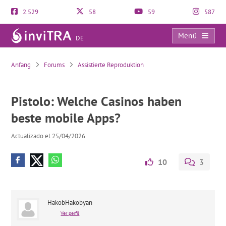
2.529
58
59
587
Menü
DE
Pistolo: Welche Casinos haben beste mobile Apps?
Anfang
Forums
Assistierte Reproduktion
Pistolo: Welche Casinos haben
beste mobile Apps?
Actualizado el 25/04/2026
10
3
HakobHakobyan
Ver perfil