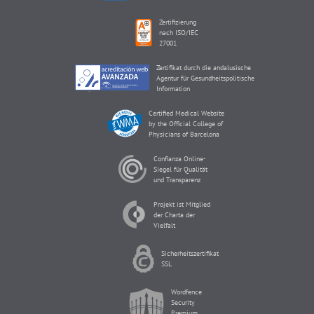
Zertifizierung
nach ISO/IEC
27001
Zertifikat durch die andalusische
Agentur für Gesundheitspolitische
Information
Certified Medical Website
by the Official College of
Physicians of Barcelona
Confianza Online-
Siegel für Qualität
und Transparenz
Projekt ist Mitglied
der Charta der
Vielfalt
Sicherheitszertifikat
SSL
Wordfence
Security
Premium