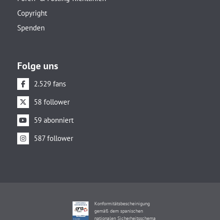
Copyright
Spenden
Folge uns
2.529 fans
58 follower
59 abonniert
587 follower
Konformitätsbescheinigung
gemäß dem spanischen
nationalen Sicherheitsschema