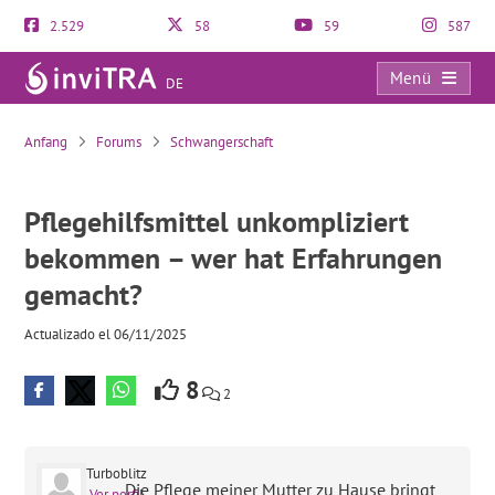
2.529
58
59
587
Menü
DE
Pflegehilfsmittel unkompliziert bekommen – wer hat Erfahrungen gemacht?
Anfang
Forums
Schwangerschaft
Pflegehilfsmittel unkompliziert
bekommen – wer hat Erfahrungen
gemacht?
Actualizado el 06/11/2025
8
2
Turboblitz
Die Pflege meiner Mutter zu Hause bringt
Ver perfil