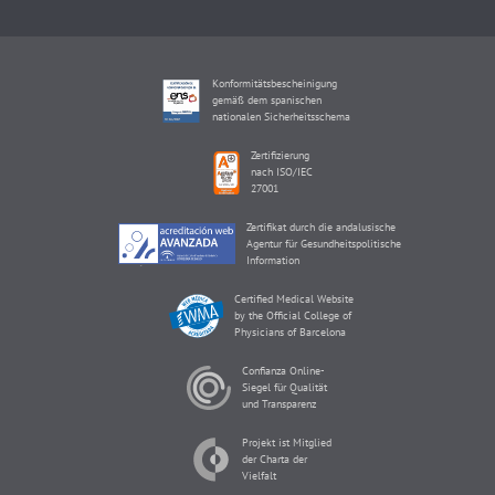
Konformitätsbescheinigung
gemäß dem spanischen
nationalen Sicherheitsschema
Zertifizierung
nach ISO/IEC
27001
Zertifikat durch die andalusische
Agentur für Gesundheitspolitische
Information
Certified Medical Website
by the Official College of
Physicians of Barcelona
Confianza Online-
Siegel für Qualität
und Transparenz
Projekt ist Mitglied
der Charta der
Vielfalt