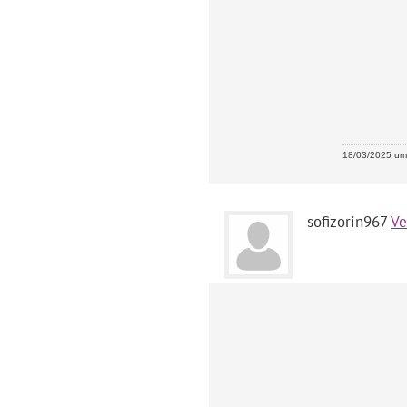
18/03/2025 um 
sofizorin967
Ve