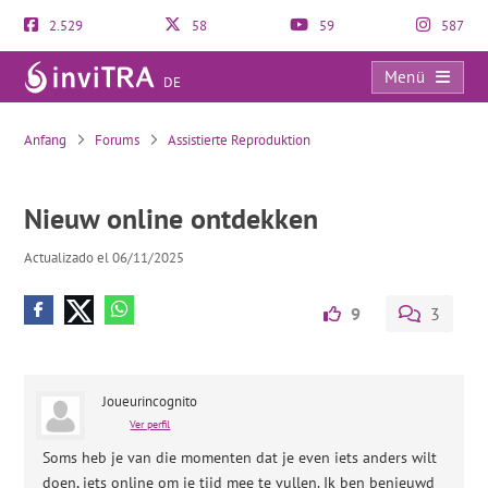
2.529
58
59
587
Menü
DE
Nieuw online ontdekken
Anfang
Forums
Assistierte Reproduktion
Nieuw online ontdekken
Actualizado el 06/11/2025
9
3
Joueurincognito
Ver perfil
Soms heb je van die momenten dat je even iets anders wilt
doen, iets online om je tijd mee te vullen. Ik ben benieuwd