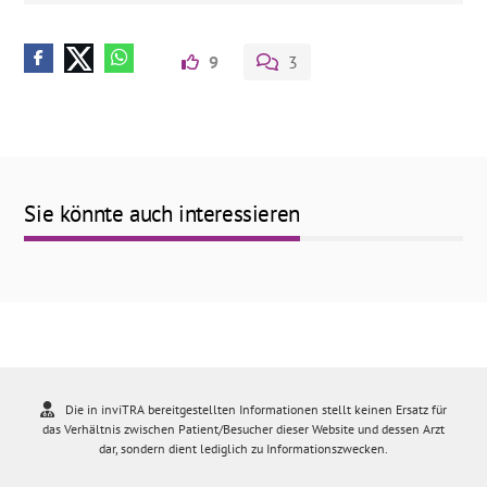
9
3
Sie könnte auch interessieren
Die in inviTRA bereitgestellten Informationen stellt keinen Ersatz für
das Verhältnis zwischen Patient/Besucher dieser Website und dessen Arzt
dar, sondern dient lediglich zu Informationszwecken.