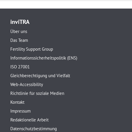
inviTRA
Über uns
Das Team
Fertility Support Group
Informationssicherheitspolitik (ENS)
ISO 27001
Gleichberechtigung und Vielfalt
Web-Accessibility
Richtlinie für soziale Medien
Kontakt
Impressum
Redaktionelle Arbeit
Datenschutzbestimmung