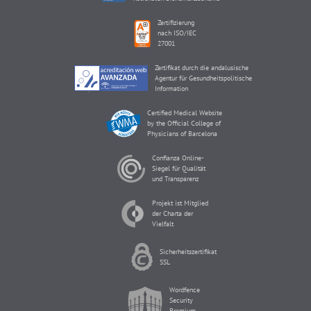
Zertifizierung
nach ISO/IEC
27001
Zertifikat durch die andalusische
Agentur für Gesundheitspolitische
Information
Certified Medical Website
by the Official College of
Physicians of Barcelona
Confianza Online-
Siegel für Qualität
und Transparenz
Projekt ist Mitglied
der Charta der
Vielfalt
Sicherheitszertifikat
SSL
Wordfence
Security
Premium