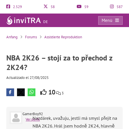
2.529
58
59
587
Menü
DE
NBA 2K26 – stojí za to přechod z 2K24?
Anfang
Forums
Assistierte Reproduktion
NBA 2K26 – stojí za to přechod z
2K24?
Actualizado el 27/08/2025
10
3
GamerBoy92
Nazdárek, uvažuju, jestli má smysl přejít na
Ver perfil
NBA 2K26. Hrál jsem hodně 2K24, hlavně