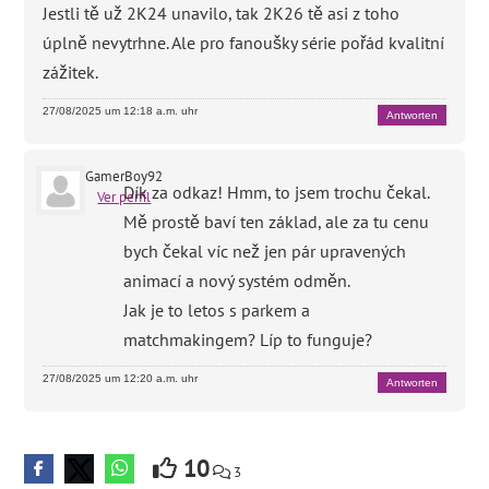
Jestli tě už 2K24 unavilo, tak 2K26 tě asi z toho
úplně nevytrhne. Ale pro fanoušky série pořád kvalitní
zážitek.
27/08/2025 um 12:18 a.m. uhr
Antworten
GamerBoy92
Dík za odkaz! Hmm, to jsem trochu čekal.
Ver perfil
Mě prostě baví ten základ, ale za tu cenu
bych čekal víc než jen pár upravených
animací a nový systém odměn.
Jak je to letos s parkem a
matchmakingem? Líp to funguje?
27/08/2025 um 12:20 a.m. uhr
Antworten
10
3