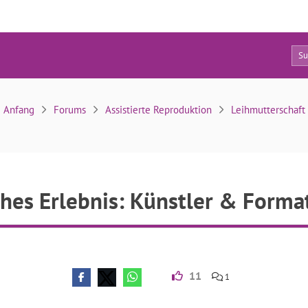
10
erisches Erlebnis: Künstler & Formate im Fokus
Anfang
Forums
Assistierte Reproduktion
Leihmutterschaft
ches Erlebnis: Künstler & Forma
11
1