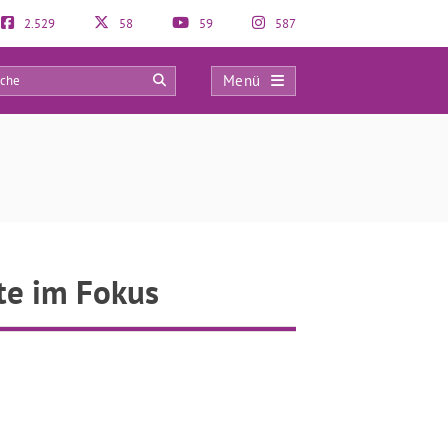
2.529
58
59
587
Menü
0
te im Fokus