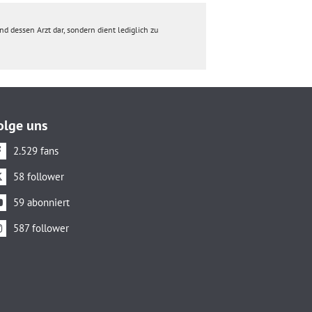
d dessen Arzt dar, sondern dient lediglich zu
olge uns
2.529 fans
58 follower
59 abonniert
587 follower