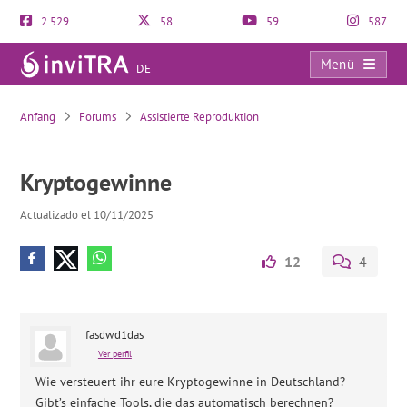
2.529
58
59
587
Menü
DE
Kryptogewinne
Anfang
Forums
Assistierte Reproduktion
Kryptogewinne
Actualizado el 10/11/2025
12
4
fasdwd1das
Ver perfil
Wie versteuert ihr eure Kryptogewinne in Deutschland?
Gibt’s einfache Tools, die das automatisch berechnen?