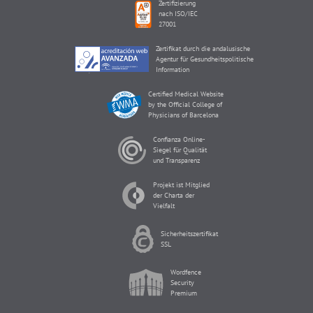
Zertifizierung
nach ISO/IEC
27001
Zertifikat durch die andalusische
Agentur für Gesundheitspolitische
Information
Certified Medical Website
by the Official College of
Physicians of Barcelona
Confianza Online-
Siegel für Qualität
und Transparenz
Projekt ist Mitglied
der Charta der
Vielfalt
Sicherheitszertifikat
SSL
Wordfence
Security
Premium