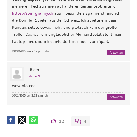
mehreren Pechsträhnen auf anderen Seiten probierte ich
https://spin-granny.ch
aus – besonders spannend fand ich
die Boni für Spieler aus der Schweiz. Ich spielte ein paar
Runden, setzte etwas mehr, und plötzlich kam der große
Treffer. Das war ein unglaublicher Moment! Jetzt steht mein
Laptop hier, und ich spiele dort nur noch zum Spaß.
29/10/2025 um 2:19 p.m. uhr
Antworten
Bjorn
Ver perfil
wow nicceee
10/11/2025 um 3:03 p.m. uhr
Antworten
12
4