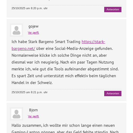
25/10/2025 um 8:20 p.m. uhr
Antworten
gojew
Ver perfil
Ich habe Stark Bargeno Smart Trading
https://stark-
bargeno.net/
über eine Social-Media-Anzeige gefunden.
Normalerweise klicke ich solche Dinge nicht an, aber
diesmal war ich neugierig. Nach ein paar Tagen Nutzung
merkte ich, wie gut die Tools aufeinander abgestimmt sind.
Es spart Zeit und unterstützt mich effektiv beim täglichen
Handel in der Schweiz.
25/10/2025 um 8:21 p.m. uhr
Antworten
Bjorn
Ver perfil
Hallo zusammen, ich wollte mir schon lange einen neuen
Gaming-Laptop gönnen, aber das Geld fehlte ständig. Nach