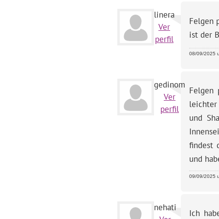
linera
Felgen 
Ver
ist der 
perfil
08/09/2025 u
gedinom
Felgen 
Ver
leichte
perfil
und Sha
Innensei
findest
und hab
09/09/2025 u
nehati
Ich hab