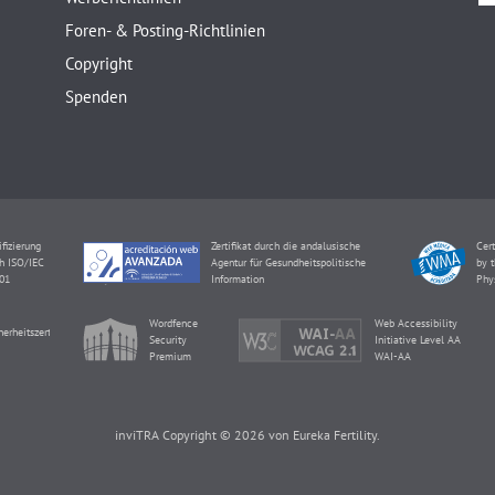
Foren- & Posting-Richtlinien
Copyright
Spenden
ifizierung
Zertifikat durch die andalusische
Cert
h ISO/IEC
Agentur für Gesundheitspolitische
by t
01
Information
Phy
Wordfence
Web Accessibility
herheitszertifikat
Security
Initiative Level AA
Premium
WAI-AA
inviTRA Copyright © 2026 von Eureka Fertility.