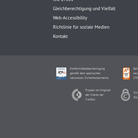
Gleichberechtigung und Vielfalt
Web-Accessibility
Richtlinie für soziale Medien
Kontakt
Konformitätsbescheinigung
Zert
gemäß dem spanischen
nac
nationalen Sicherheitsschema
270
Projekt ist Mitglied
Sic
der Charta der
SSL
Vielfalt