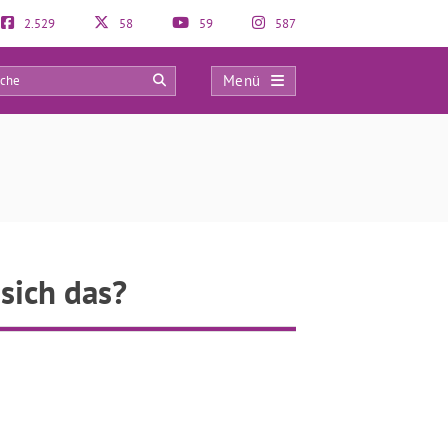
2.529
58
59
587
Menü
0
sich das?