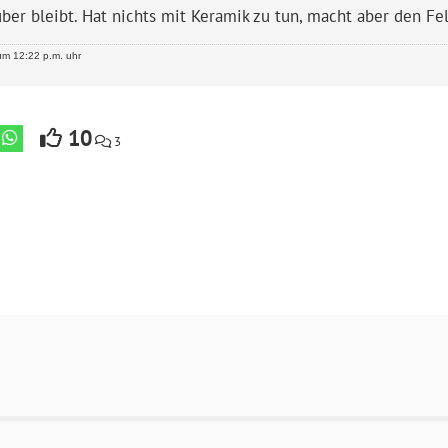
uber bleibt. Hat nichts mit Keramik zu tun, macht aber den Fe
m 12:22 p.m. uhr
10
3