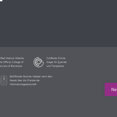
ified Medical Website
Confianza Online-
he Official College of
Siegel für Qualität
sicians of Barcelona
und Transparenz
Zertifizierter Busines Adapter nach dem
Gesetz über die Dienste der
Informationsgesellschaft
Ne