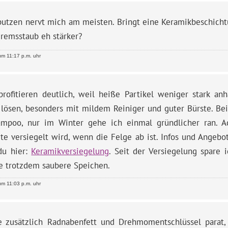
putzen nervt mich am meisten. Bringt eine Keramikbeschicht
Bremsstaub eh stärker?
m 11:17 p.m. uhr
profitieren deutlich, weil heiße Partikel weniger stark anh
r lösen, besonders mit mildem Reiniger und guter Bürste. Be
mpoo, nur im Winter gehe ich einmal gründlicher ran. Ac
te versiegelt wird, wenn die Felge ab ist. Infos und Angebo
 du hier:
Keramikversiegelung
. Seit der Versiegelung spare 
e trotzdem saubere Speichen.
m 11:03 p.m. uhr
e zusätzlich Radnabenfett und Drehmomentschlüssel parat