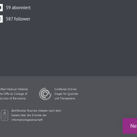
59 abonniert
587 follower
ified Medical Website
Confianza Online-
he Official College of
Siegel für Qualität
sicians of Barcelona
und Transparenz
Zertifizierter Busines Adapter nach dem
Gesetz über die Dienste der
Informationsgesellschaft
Ne