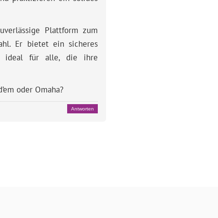
uverlässige Plattform zum
l. Er bietet ein sicheres
ideal für alle, die ihre
ld’em oder Omaha?
Antworten