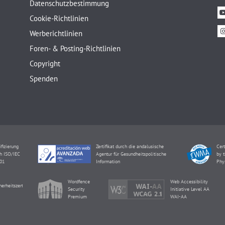
Datenschutzbestimmung
Cookie-Richtlinien
Werberichtlinien
Foren- & Posting-Richtlinien
Copyright
Spenden
ifizierung
Zertifikat durch die andalusische
Cert
h ISO/IEC
Agentur für Gesundheitspolitische
by t
01
Information
Phy
Wordfence
Web Accessibility
herheitszertifikat
Security
Initiative Level AA
Premium
WAI-AA