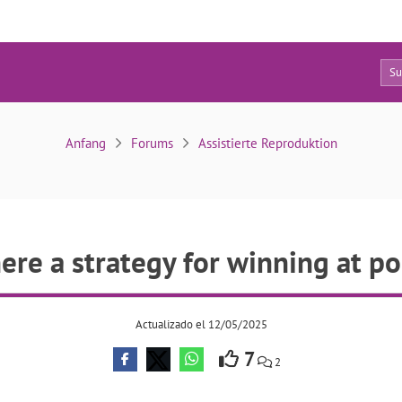
5
Is there a strategy for winning at poker?
Anfang
Forums
Assistierte Reproduktion
here a strategy for winning at p
Actualizado el 12/05/2025
7
2