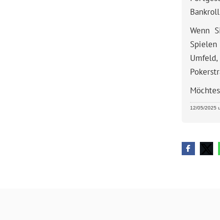
Bankrol
Wenn Si
Spielen
Umfeld,
Pokerst
Möchtes
12/05/2025 u