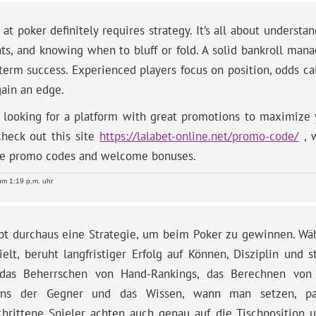
at poker definitely requires strategy. It’s all about understa
s, and knowing when to bluff or fold. A solid bankroll mana
term success. Experienced players focus on position, odds ca
gain an edge.
re looking for a platform with great promotions to maximize
check out this site
https://lalabet-online.net/promo-code/
, 
ve promo codes and welcome bonuses.
m 1:19 p.m. uhr
ibt durchaus eine Strategie, um beim Poker zu gewinnen. Wäh
ielt, beruht langfristiger Erfolg auf Können, Disziplin und
das Beherrschen von Hand-Rankings, das Berechnen von
ens der Gegner und das Wissen, wann man setzen, pas
chrittene Spieler achten auch genau auf die Tischposition u