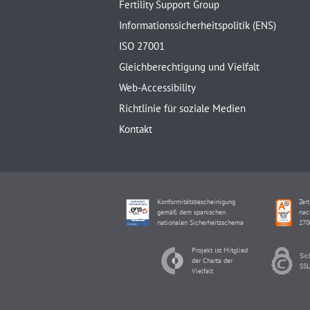
Fertility Support Group
Informationssicherheitspolitik (ENS)
ISO 27001
Gleichberechtigung und Vielfalt
Web-Accessibility
Richtlinie für soziale Medien
Kontakt
Konformitätsbescheinigung
Zert
gemäß dem spanischen
nac
nationalen Sicherheitsschema
270
Projekt ist Mitglied
Sic
der Charta der
SSL
Vielfalt