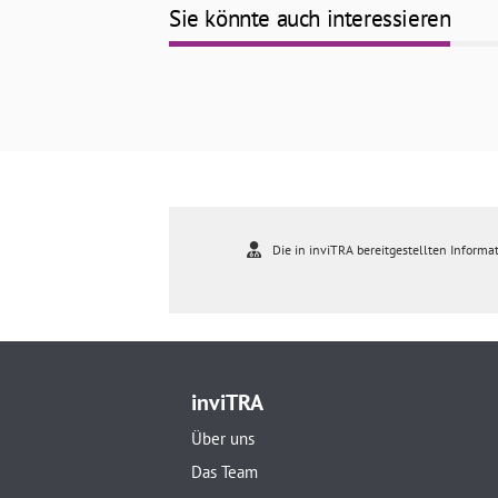
Sie könnte auch interessieren
Die in inviTRA bereitgestellten Informat
inviTRA
Über uns
Das Team