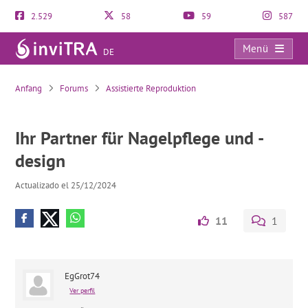
2.529
58
59
587
Menü
DE
Ihr Partner für Nagelpflege und -design
Anfang
Forums
Assistierte Reproduktion
Ihr Partner für Nagelpflege und -
design
Actualizado el 25/12/2024
11
1
EgGrot74
Ver perfil