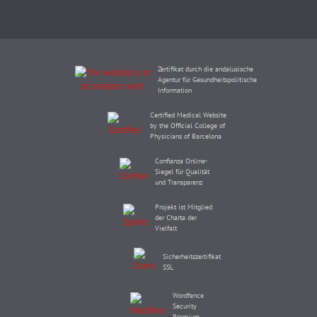
Zertifikat durch die andalusische
Agentur für Gesundheitspolitische
Information
Certified Medical Website
by the Official College of
Physicians of Barcelona
Confianza Online-
Siegel für Qualität
und Transparenz
Projekt ist Mitglied
der Charta der
Vielfalt
Sicherheitszertifikat
SSL
Wordfence
Security
Premium