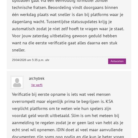
uploaden gaat via een eenvoudig formulier zonder
technische fratsen. Beoordeling vindt doorgaans binnen
één werkdag plaats wat sneller is dan bij platforms waar je
dagenlang wacht. Tussentijdse statusupdates krijg je
automatisch zodat je niet zelf hoeft te vragen waar je staat.
Voor jouw zaterdag uitbetaling gewoon geduld hebben
want na die eerste verificatie gaat alles daarna een stuk
sneller.
25/04/2026 um 5:35 p.m. uhr
Antworten
archytrek
Ver perfil
Verificatie bij eerste opname is iets wat veel mensen
overrompelt maar eigenlijk prima te begrijpen is. KSA
verplicht platforms om te weten wie hun spelers zijn
voordat geld wordt uitbetaald. Slim is om het meteen bij
aanmelding te regelen zodat je er geen last van hebt als je
echt snel wil opnemen. iDIN doet al veel maar aanvullende
documenten zijn soms nog nodig en die kun je beter vroeg