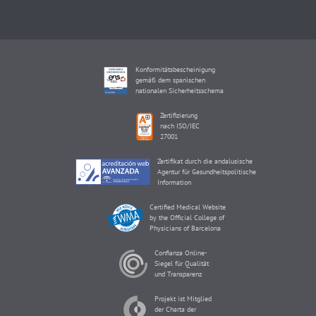
Konformitätsbescheinigung
gemäß dem spanischen
nationalen Sicherheitsschema
Zertifizierung
nach ISO/IEC
27001
Zertifikat durch die andalusische
Agentur für Gesundheitspolitische
Information
Certified Medical Website
by the Official College of
Physicians of Barcelona
Confianza Online-
Siegel für Qualität
und Transparenz
Projekt ist Mitglied
der Charta der