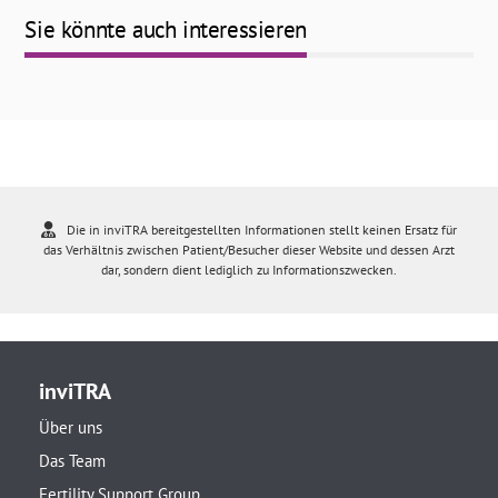
Sie könnte auch interessieren
Die in inviTRA bereitgestellten Informationen stellt keinen Ersatz für
das Verhältnis zwischen Patient/Besucher dieser Website und dessen Arzt
dar, sondern dient lediglich zu Informationszwecken.
inviTRA
Über uns
Das Team
Fertility Support Group