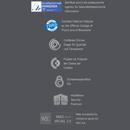
Zertifikat durch die andalusische
Agentur für Gesundheitspolitische
Information
Certified Medical Website
by the Official College of
Physicians of Barcelona
Confianza Online-
Siegel für Qualität
und Transparenz
Projekt ist Mitglied
der Charta der
Vielfalt
Sicherheitszertifikat
SSL
Wordfence
Security
Premium
Web Accessibility
Initiative Level AA
WAI-AA