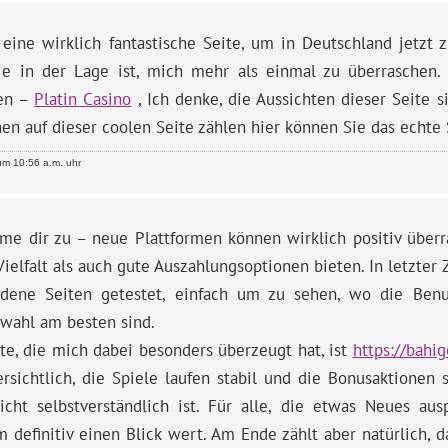
 eine wirklich fantastische Seite, um in Deutschland jetzt 
die in der Lage ist, mich mehr als einmal zu überraschen.
en –
Platin Casino
, Ich denke, die Aussichten dieser Seite s
en auf dieser coolen Seite zählen hier können Sie das echte
m 10:56 a.m. uhr
mme dir zu – neue Plattformen können wirklich positiv über
ielfalt als auch gute Auszahlungsoptionen bieten. In letzter Z
edene Seiten getestet, einfach um zu sehen, wo die Benut
swahl am besten sind.
te, die mich dabei besonders überzeugt hat, ist
https://bahig
rsichtlich, die Spiele laufen stabil und die Bonusaktionen s
nicht selbstverständlich ist. Für alle, die etwas Neues au
m definitiv einen Blick wert. Am Ende zählt aber natürlich, 