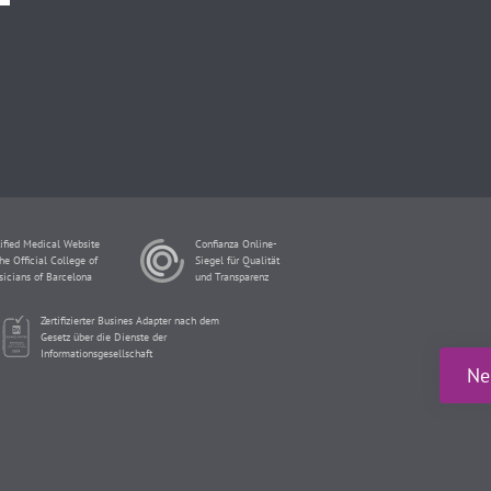
ified Medical Website
Confianza Online-
he Official College of
Siegel für Qualität
sicians of Barcelona
und Transparenz
Zertifizierter Busines Adapter nach dem
Gesetz über die Dienste der
Informationsgesellschaft
Ne