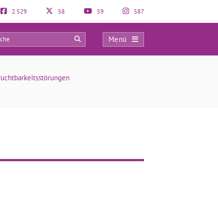
2.529
58
59
587
Menü
0
uchtbarkeitsstörungen