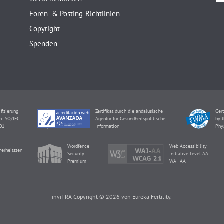
Foren- & Posting-Richtlinien
Copyright
Spenden
ifizierung
Zertifikat durch die andalusische
Cert
h ISO/IEC
Agentur für Gesundheitspolitische
by t
01
Information
Phy
Wordfence
Web Accessibility
herheitszertifikat
Security
Initiative Level AA
Premium
WAI-AA
inviTRA Copyright © 2026 von Eureka Fertility.