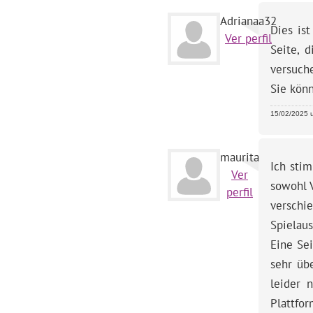
Adrianaa32
Dies ist
Ver perfil
Seite, 
versuch
Sie könn
15/02/2025 u
maurita
Ich sti
Ver
sowohl V
perfil
verschi
Spielau
Eine Sei
sehr übe
leider 
Plattfor