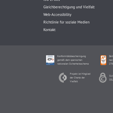
Gleichberechtigung und Vielfalt
Web-Accessibility
Richtlinie für soziale Medien
Kontakt
Konformitätsbescheinigung
Zert
gemäß dem spanischen
nac
nationalen Sicherheitsschema
270
Projekt ist Mitglied
Sic
der Charta der
SSL
Vielfalt