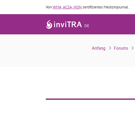
Von
WMA, ACSA, HON
zertifiziertes Medizinjournal.
DE
Anfang
Forums