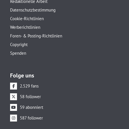
Redaktionelle Arbeit
Datenschutzbestimmung
Cookie-Richtlinien
Werberichtlinien
Foren- & Posting-Richtlinien
Copyright
Spenden
Folge uns
2.529 fans
58 follower
59 abonniert
587 follower