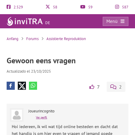
2.529
58
59
587
Menü
DE
Gewoon eens vragen
Anfang
Forums
Assistierte Reproduktion
Gewoon eens vragen
Actualizado el 23/10/2025
7
2
Joueurincognito
Ver perfil
Hoi iedereen, ik wil wat tijd online besteden en dacht dat
het handig is om hier even te vragen of iemand goede