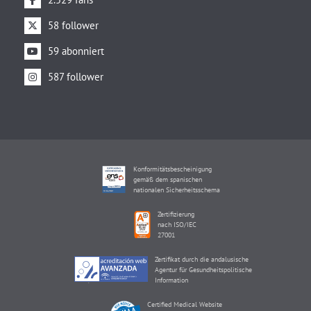
58 follower
59 abonniert
587 follower
Konformitätsbescheinigung
gemäß dem spanischen
nationalen Sicherheitsschema
Zertifizierung
nach ISO/IEC
27001
Zertifikat durch die andalusische
Agentur für Gesundheitspolitische
Information
Certified Medical Website