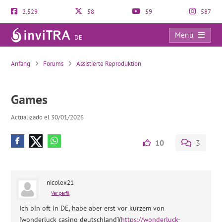
2.529
58
59
587
Menü
DE
Games
Anfang
Forums
Assistierte Reproduktion
Games
Actualizado el 30/01/2026
10
3
nicolex21
Ver perfil
Ich bin oft in DE, habe aber erst vor kurzem von
[wonderluck casino deutschland](
https://wonderluck-