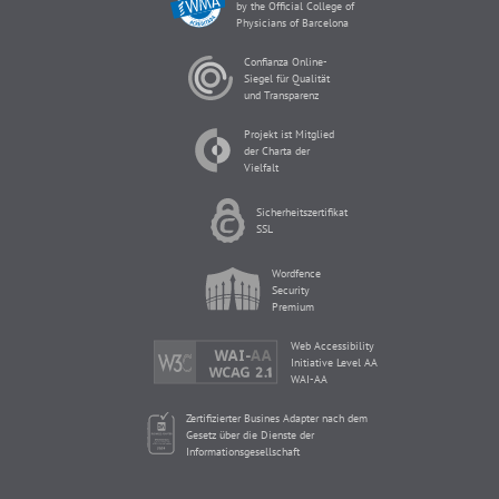
by the Official College of
Physicians of Barcelona
Confianza Online-
Siegel für Qualität
und Transparenz
Projekt ist Mitglied
der Charta der
Vielfalt
Sicherheitszertifikat
SSL
Wordfence
Security
Premium
Web Accessibility
Initiative Level AA
WAI-AA
Zertifizierter Busines Adapter nach dem
Gesetz über die Dienste der
Informationsgesellschaft