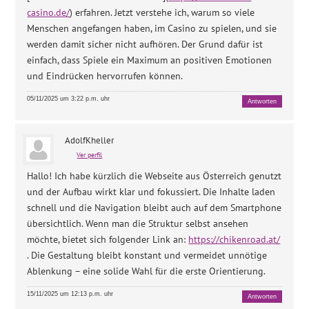
casino.de/
) erfahren. Jetzt verstehe ich, warum so viele
Menschen angefangen haben, im Casino zu spielen, und sie
werden damit sicher nicht aufhören. Der Grund dafür ist
einfach, dass Spiele ein Maximum an positiven Emotionen
und Eindrücken hervorrufen können.
05/11/2025 um 3:22 p.m. uhr
Antworten
AdolfKheller
Ver perfil
Hallo! Ich habe kürzlich die Webseite aus Österreich genutzt
und der Aufbau wirk­t klar und fokussiert. Die Inhalte laden
schnell und die Navigation bleibt auch auf dem Smartphone
übersichtlich. Wenn man die Struktur selbst ansehen
möchte, bietet sich folgender Link an:
https://chikenroad.at/
. Die Gestaltung bleibt konstant und vermeidet unnötige
Ablenkung – eine solide Wahl für die erste Orientierung.
15/11/2025 um 12:13 p.m. uhr
Antworten