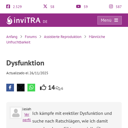
2.529
58
59
587
Menü
DE
Dysfunktion
Anfang
Forums
Assistierte Reproduktion
Männliche
Unfruchtbarkeit
Dysfunktion
Actualizado el 26/11/2025
14
6
Jasiah
Ich kämpfe mit erektiler Dysfunktion und
Ver
perfil
suche nach Ratschlägen, wie ich damit