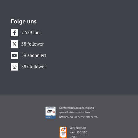
Folge uns
2.529 fans
58 follower
59 abonniert
587 follower
Konformitätsbescheinigung
gemäß dem spanischen
nationalen Sicherheitsschema
Zertifizierung
nach ISO/IEC
27001