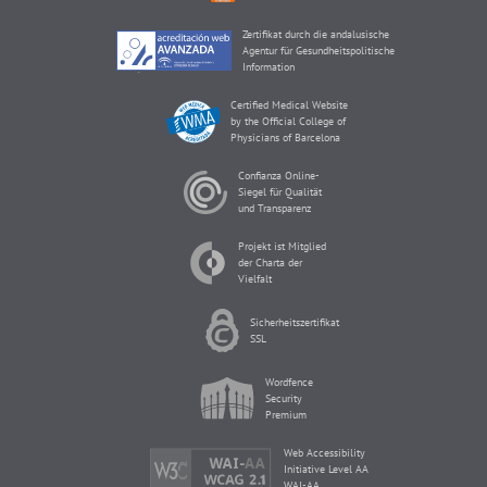
Zertifikat durch die andalusische
Agentur für Gesundheitspolitische
Information
Certified Medical Website
by the Official College of
Physicians of Barcelona
Confianza Online-
Siegel für Qualität
und Transparenz
Projekt ist Mitglied
der Charta der
Vielfalt
Sicherheitszertifikat
SSL
Wordfence
Security
Premium
Web Accessibility
Initiative Level AA
WAI-AA