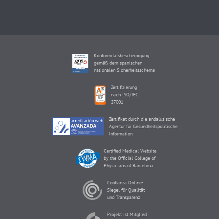
Konformitätsbescheinigung
gemäß dem spanischen
nationalen Sicherheitsschema
Zertifizierung
nach ISO/IEC
27001
Zertifikat durch die andalusische
Agentur für Gesundheitspolitische
Information
Certified Medical Website
by the Official College of
Physicians of Barcelona
Confianza Online-
Siegel für Qualität
und Transparenz
Projekt ist Mitglied