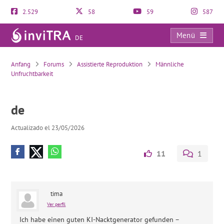
2.529
58
59
587
Menü
DE
de
Anfang
Forums
Assistierte Reproduktion
Männliche
Unfruchtbarkeit
de
Actualizado el 23/05/2026
11
1
tima
Ver perfil
Ich habe einen guten KI-Nacktgenerator gefunden –