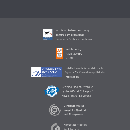
Konformitätsbescheinigung
gemäß dem spanischen
nationalen Sicherheitsschema
Zertifizierung
nach ISO/IEC
27001
Zertifikat durch die andalusische
Agentur für Gesundheitspolitische
Information
Certified Medical Website
by the Official College of
Physicians of Barcelona
Confianza Online-
Siegel für Qualität
und Transparenz
Projekt ist Mitglied
der Charta der