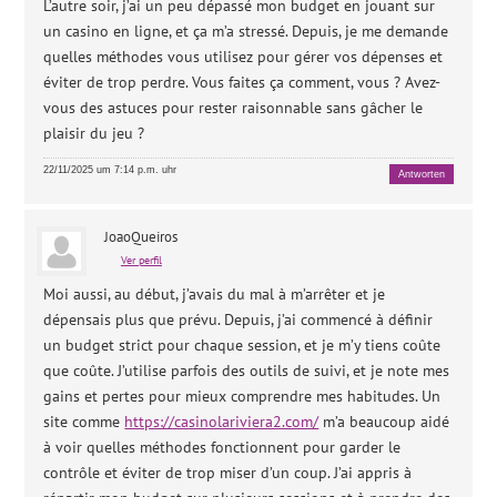
L’autre soir, j’ai un peu dépassé mon budget en jouant sur
un casino en ligne, et ça m’a stressé. Depuis, je me demande
quelles méthodes vous utilisez pour gérer vos dépenses et
éviter de trop perdre. Vous faites ça comment, vous ? Avez-
vous des astuces pour rester raisonnable sans gâcher le
plaisir du jeu ?
22/11/2025 um 7:14 p.m. uhr
Antworten
JoaoQueiros
Ver perfil
Moi aussi, au début, j’avais du mal à m’arrêter et je
dépensais plus que prévu. Depuis, j’ai commencé à définir
un budget strict pour chaque session, et je m’y tiens coûte
que coûte. J’utilise parfois des outils de suivi, et je note mes
gains et pertes pour mieux comprendre mes habitudes. Un
site comme
https://casinolariviera2.com/
m’a beaucoup aidé
à voir quelles méthodes fonctionnent pour garder le
contrôle et éviter de trop miser d’un coup. J’ai appris à