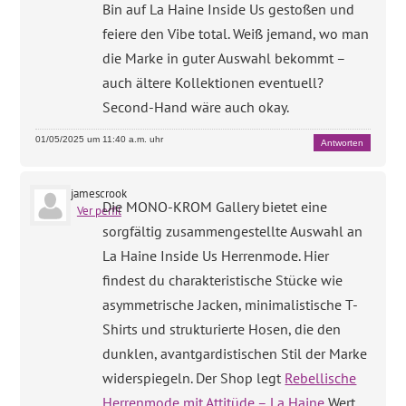
Bin auf La Haine Inside Us gestoßen und
feiere den Vibe total. Weiß jemand, wo man
die Marke in guter Auswahl bekommt –
auch ältere Kollektionen eventuell?
Second-Hand wäre auch okay.
01/05/2025 um 11:40 a.m. uhr
Antworten
jamescrook
Die MONO-KROM Gallery bietet eine
Ver perfil
sorgfältig zusammengestellte Auswahl an
La Haine Inside Us Herrenmode. Hier
findest du charakteristische Stücke wie
asymmetrische Jacken, minimalistische T-
Shirts und strukturierte Hosen, die den
dunklen, avantgardistischen Stil der Marke
widerspiegeln. Der Shop legt
Rebellische
Herrenmode mit Attitüde – La Haine
Wert