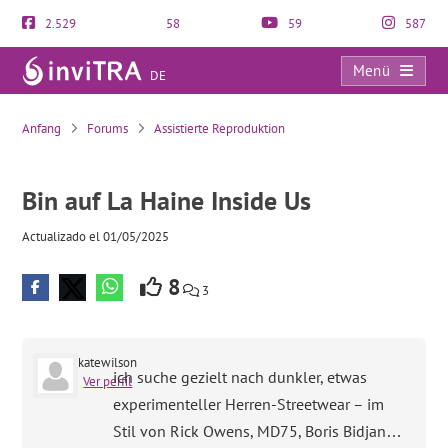
2.529
58
59
587
Menü
DE
Bin auf La Haine Inside Us
Anfang
Forums
Assistierte Reproduktion
Bin auf La Haine Inside Us
Actualizado el 01/05/2025
8
3
katewilson
ich suche gezielt nach dunkler, etwas
Ver perfil
experimenteller Herren-Streetwear – im
Stil von Rick Owens, MD75, Boris Bidjan…