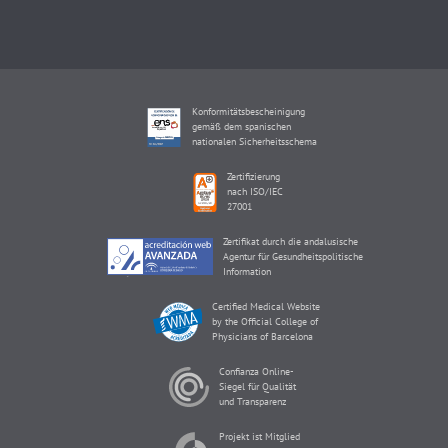
Konformitätsbescheinigung
gemäß dem spanischen
nationalen Sicherheitsschema
Zertifizierung
nach ISO/IEC
27001
Zertifikat durch die andalusische
Agentur für Gesundheitspolitische
Information
Certified Medical Website
by the Official College of
Physicians of Barcelona
Confianza Online-
Siegel für Qualität
und Transparenz
Projekt ist Mitglied