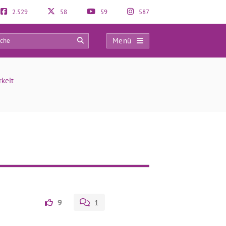
2.529
58
59
587
Menü
0
keit
9
1