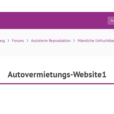
8
Autovermietungs-Website1
ang
Forums
Assistierte Reproduktion
Männliche Unfruchtbar
Autovermietungs-Website1