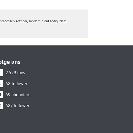
d dessen Arzt dar, sondern dient lediglich zu
olge uns
2.529 fans
58 follower
59 abonniert
587 follower