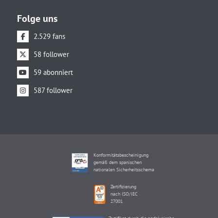
Folge uns
2.529 fans
58 follower
59 abonniert
587 follower
Konformitätsbescheinigung
gemäß dem spanischen
nationalen Sicherheitsschema
Zertifizierung
nach ISO/IEC
27001