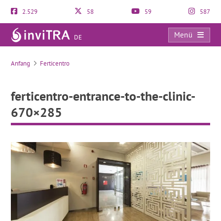
2.529
58
59
587
Menü
DE
ferticentro-entrance-to-the-clinic-670×285
Anfang
Ferticentro
ferticentro-entrance-to-the-clinic-
670×285