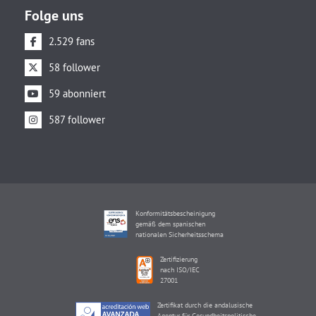
Folge uns
2.529 fans
58 follower
59 abonniert
587 follower
Konformitätsbescheinigung
gemäß dem spanischen
nationalen Sicherheitsschema
Zertifizierung
nach ISO/IEC
27001
Zertifikat durch die andalusische
Agentur für Gesundheitspolitische