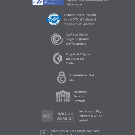
Information
Certified Medical Website
by the Official College of
Physicians of Barcelona
Confianza Online-
Siegel für Qualität
und Transparenz
Projekt ist Mitglied
der Charta der
Vielfalt
Sicherheitszertifikat
SSL
Wordfence
Security
Premium
Web Accessibility
Initiative Level AA
WAI-AA
Zertifizierter Busines Adapter nach dem