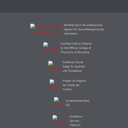
Zertifikat durch die andalusische
Agentur für Gesundheitspolitische
Information
Certified Medical Website
by the Official College of
Physicians of Barcelona
Confianza Online-
Siegel für Qualität
und Transparenz
Projekt ist Mitglied
der Charta der
Vielfalt
Sicherheitszertifikat
SSL
Wordfence
Security
Premium