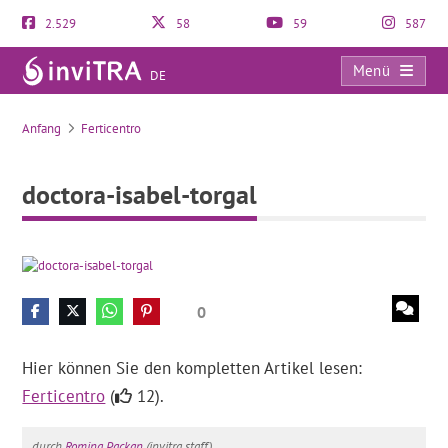
2.529
58
59
587
Menü
DE
doctora-isabel-torgal
Anfang
Ferticentro
doctora-isabel-torgal
0
Hier können Sie den kompletten Artikel lesen:
Ferticentro
(
12).
durch
Romina Packan
(invitra staff).