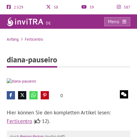
2.529
58
59
587
Menü
DE
diana-pauseiro
Anfang
Ferticentro
diana-pauseiro
0
Hier können Sie den kompletten Artikel lesen:
Ferticentro
(
12).
durch
Romina Packan
(invitra staff).