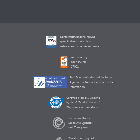
Konformitätsbescheinigung
gemäß dem spanischen
nationalen Sicherheitsschema
Zertifizierung
nach ISO/IEC
27001
Zertifikat durch die andalusische
Agentur für Gesundheitspolitische
Information
Certified Medical Website
by the Official College of
Physicians of Barcelona
Confianza Online-
Siegel für Qualität
und Transparenz
Projekt ist Mitglied