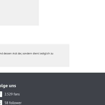
d dessen Arzt dar, sondern dient lediglich zu
olge uns
2.529 fans
58 follower