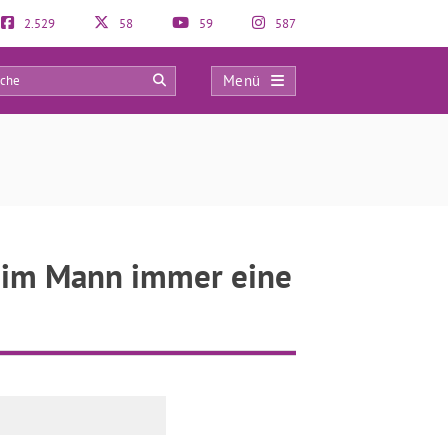
2.529
58
59
587
Menü
0
eim Mann immer eine