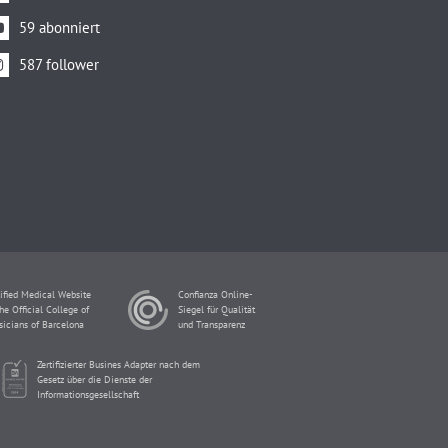
59 abonniert
587 follower
ified Medical Website
Confianza Online-
he Official College of
Siegel für Qualität
sicians of Barcelona
und Transparenz
Zertifizierter Busines Adapter nach dem
Gesetz über die Dienste der
Informationsgesellschaft