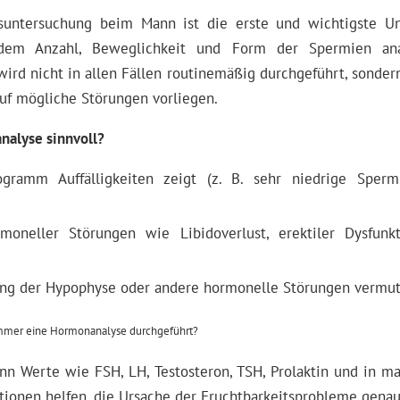
tsuntersuchung beim Mann ist die erste und wichtigste U
dem Anzahl, Beweglichkeit und Form der Spermien anal
rd nicht in allen Fällen routinemäßig durchgeführt, sonder
f mögliche Störungen vorliegen.
nalyse sinnvoll?
ramm Auffälligkeiten zeigt (z. B. sehr niedrige Sperm
moneller Störungen wie Libidoverlust, erektiler Dysfunk
ng der Hypophyse oder andere hormonelle Störungen vermut
n Werte wie FSH, LH, Testosteron, TSH, Prolaktin und in ma
tionen helfen, die Ursache der Fruchtbarkeitsprobleme gena