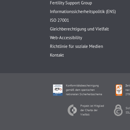
Fertility Support Group
Informationssicherheitspolitik (ENS)
ISO 27001
Gleichberechtigung und Vielfalt
Web-Accessibility
Richtlinie für soziale Medien
Kontakt
Konformitätsbescheinigung
Zert
gemäß dem spanischen
nac
nationalen Sicherheitsschema
270
Projekt ist Mitglied
Sic
der Charta der
SSL
Vielfalt