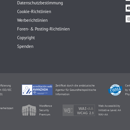
Datenschutzbestimmung
Cookie-Richtlinien
Werberichtlinien
Foren- & Posting-Richtlinien
Copyright
Spenden
ifizierung
Zertifikat durch die andalusische
Cert
h ISO/IEC
Agentur für Gesundheitspolitische
by t
01
Information
Phy
Wordfence
Web Accessibility
herheitszertifikat
Security
Initiative Level AA
Premium
WAI-AA