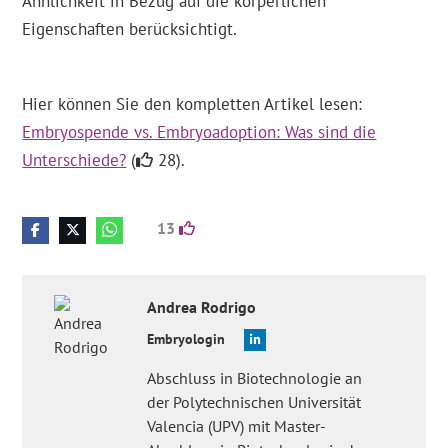
Ähnlichkeit in Bezug auf die körperlichen
Eigenschaften berücksichtigt.
Hier können Sie den kompletten Artikel lesen:
Embryospende vs. Embryoadoption: Was sind die
Unterschiede?
(
28).
13
Andrea
Rodrigo
Embryologin
Abschluss in Biotechnologie an
der Polytechnischen Universität
Valencia (UPV) mit Master-