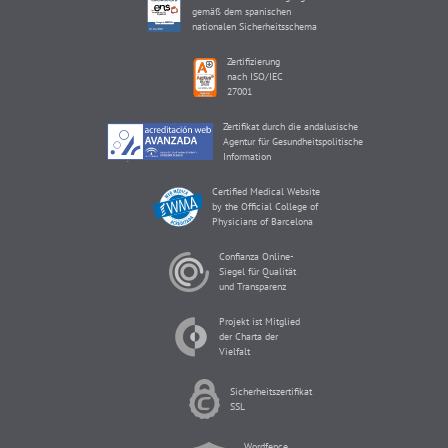
gemäß dem spanischen
nationalen Sicherheitsschema
Zertifizierung
nach ISO/IEC
27001
Zertifikat durch die andalusische
Agentur für Gesundheitspolitische
Information
Certified Medical Website
by the Official College of
Physicians of Barcelona
Confianza Online-
Siegel für Qualität
und Transparenz
Projekt ist Mitglied
der Charta der
Vielfalt
Sicherheitszertifikat
SSL
Wordfence